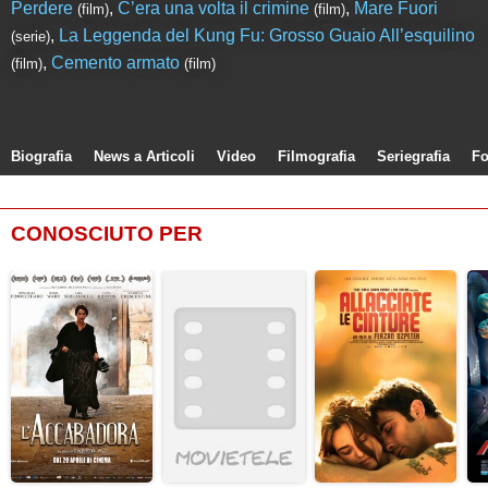
Perdere
,
C’era una volta il crimine
,
Mare Fuori
(film)
(film)
,
La Leggenda del Kung Fu: Grosso Guaio All’esquilino
(serie)
,
Cemento armato
(film)
(film)
Biografia
News a Articoli
Video
Filmografia
Seriegrafia
Fo
CONOSCIUTO PER