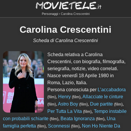
Personaggi
Carolina Crescentini
Carolina Crescentini
Scheda di Carolina Crescentini
Scheda relativa a Carolina
Crescentini, con biografia, filmografia,
seriegrafia, notizie, video correlati.
Nasce venerdì 18 Aprile 1980 in
Roma, Lazio, Italia.
Persona conosciuta per
L’accabadora
,
Henry
,
Allacciate le cinture
(film)
(film)
,
Astro Boy
,
Due partite
,
(film)
(film)
(film)
info
Per Tutta La Vita
,
Tempo instabile
(film)
con probabili schiarite
,
Beata Ignoranza
,
Una
(film)
(film)
famiglia perfetta
,
Sconnessi
,
Non Ho Niente Da
(film)
(film)