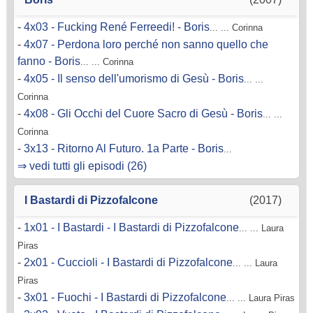
-
4x03 - Fucking René Ferreedi! - Boris
... ... Corinna
-
4x07 - Perdona loro perché non sanno quello che
fanno - Boris
... ... Corinna
-
4x05 - Il senso dell'umorismo di Gesù - Boris
... ...
Corinna
-
4x08 - Gli Occhi del Cuore Sacro di Gesù - Boris
... ...
Corinna
-
3x13 - Ritorno Al Futuro. 1a Parte - Boris
...
⇒ vedi tutti gli episodi (26)
I Bastardi di Pizzofalcone
(2017)
-
1x01 - I Bastardi - I Bastardi di Pizzofalcone
... ... Laura
Piras
-
2x01 - Cuccioli - I Bastardi di Pizzofalcone
... ... Laura
Piras
-
3x01 - Fuochi - I Bastardi di Pizzofalcone
... ... Laura Piras