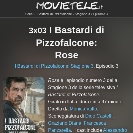
Serie
I Bastardi di Pizzofalcone
Stagione 3
Episodio 3
I Bastardi di
3x03
Pizzofalcone
:
Rose
I Bastardi di Pizzofalcone
:
Stagione 3
, Episodio 3
Rose
è l'episodio numero
3
della
Stagione
3
della serie televisiva
I
Bastardi di Pizzofalcone
.
Girato in Italia, dura circa 97 minuti.
Diretto da
Monica Vullo
.
Sceneggiatura di
Dido Castelli
,
Graziano Diana
,
Francesca
Panzarella
. Il cast include
Alessandro