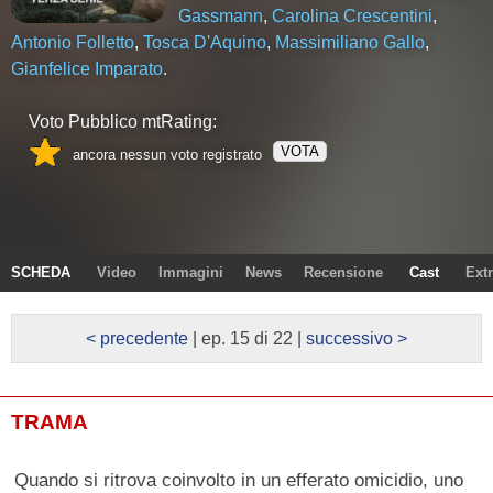
Gassmann
,
Carolina Crescentini
,
Antonio Folletto
,
Tosca D'Aquino
,
Massimiliano Gallo
,
Gianfelice Imparato
.
Voto Pubblico mtRating:
VOTA
ancora nessun voto registrato
SCHEDA
Video
Immagini
News
Recensione
Cast
Ext
< precedente
| ep. 15 di 22 |
successivo >
TRAMA
Quando si ritrova coinvolto in un efferato omicidio, uno