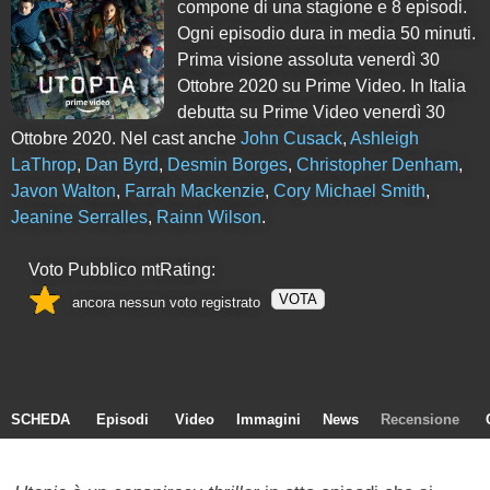
compone di
una
stagione e
8
episodi.
Ogni episodio dura in media 50 minuti.
Prima visione assoluta venerdì 30
Ottobre 2020 su Prime Video. In Italia
debutta su Prime Video venerdì 30
Ottobre 2020. Nel cast anche
John Cusack
,
Ashleigh
LaThrop
,
Dan Byrd
,
Desmin Borges
,
Christopher Denham
,
Javon Walton
,
Farrah Mackenzie
,
Cory Michael Smith
,
Jeanine Serralles
,
Rainn Wilson
.
Voto Pubblico mtRating:
VOTA
ancora nessun voto registrato
SCHEDA
Episodi
Video
Immagini
News
Recensione