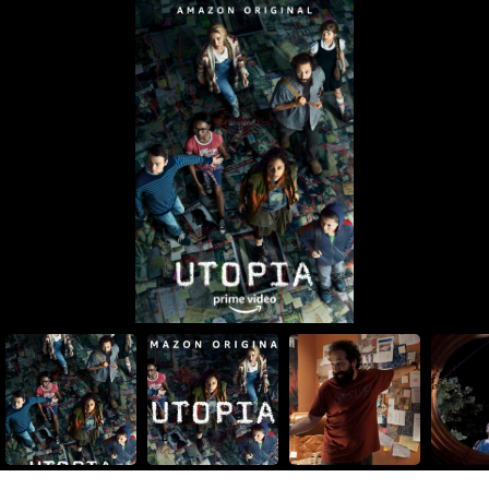
Mark David
...
Zio di Wilson
Kaplan
Kerri Rose
...
Fringebabe
Brandon
...
Antlerman / Bill Schiffman |
Mazzucca
Antlerman/Bill Schiffman
Rebecca Spence
...
-
Denzel Tsopnang
...
Christie Minion #2
Camryn Manheim
...
-
Gloria Coco
...
-
Julian Griffith
...
Soldato Uno
Rosie Moan
...
Donna arrabbiata
Brady Dustin
...
Falso Grant/Adam
Harris
Pamela Jones
...
Telegiornalista Nazionale #5
Maya Kazan
...
-