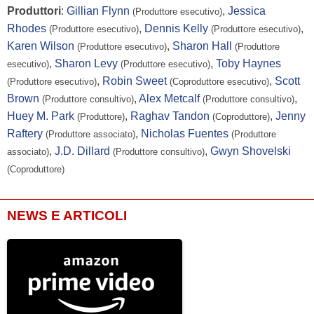
Produttori
:
Gillian Flynn
,
Jessica
(Produttore esecutivo)
Cory Michael
...
Thomas Christie
Rhodes
,
Dennis Kelly
,
(Produttore esecutivo)
(Produttore esecutivo)
Smith
Karen Wilson
,
Sharon Hall
(Produttore esecutivo)
(Produttore
Jeanine Serralles
...
Colleen
,
Sharon Levy
,
Toby Haynes
esecutivo)
(Produttore esecutivo)
,
Robin Sweet
,
Scott
(Produttore esecutivo)
(Coproduttore esecutivo)
Rainn Wilson
...
Michael Stearns
Brown
,
Alex Metcalf
,
(Produttore consultivo)
(Produttore consultivo)
Sasha Lane
...
Jessica Hyde
Huey M. Park
,
Raghav Tandon
,
Jenny
(Produttore)
(Coproduttore)
Bernard Gilbert
...
Steve/Christie Minion #1
Raftery
,
Nicholas Fuentes
(Produttore associato)
(Produttore
,
J.D. Dillard
,
Gwyn Shovelski
associato)
(Produttore consultivo)
Hadley Robinson
...
-
(Coproduttore)
Jessica Rothe
...
Samantha
Meg Warner
...
Telegiornalista Nazionale #4
NEWS E ARTICOLI
Demetrios Troy
...
Telegiornalista Nazionale #3
Fiona Dourif
...
-
Crystal Fox
...
-
Felisha Terrell
...
-