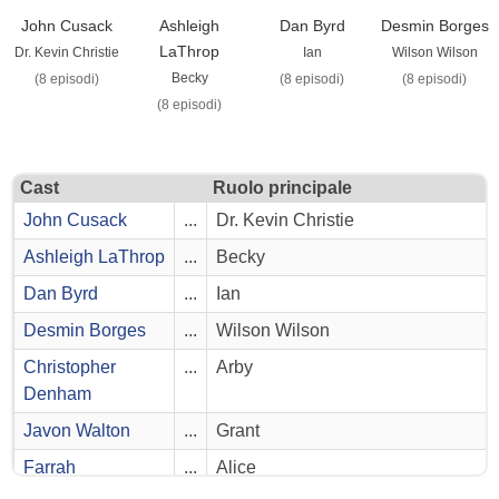
John Cusack
Ashleigh
Dan Byrd
Desmin Borges
LaThrop
Dr. Kevin Christie
Ian
Wilson Wilson
Becky
(8 episodi)
(8 episodi)
(8 episodi)
(8 episodi)
Cast
Ruolo principale
John Cusack
...
Dr. Kevin Christie
Ashleigh LaThrop
...
Becky
Dan Byrd
...
Ian
Desmin Borges
...
Wilson Wilson
Christopher
...
Arby
Denham
Javon Walton
...
Grant
Farrah
...
Alice
Mackenzie