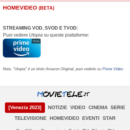
HOMEVIDEO
(BETA)
Callum Worthy
...
-
Craig Uhlir
...
Jessica Hyde costume / Jimmy
Raffetto
STREAMING VOD, SVOD E TVOD:
Puoi vedere
Utopia
su queste piattaforme:
Jeffrey Murdoch
...
Artemis costume / David
Villareal
Prime
Rammel Chan
...
Starweaver / Josh Chandler
Dan Lin
...
Evil Rabbit costume / Larry
Nota: "Utopia" è un titolo Amazon Original, puoi vederlo su
Prime Video
.
Jesse Kendall
...
Padre scienziato / Alex Sherman
Devin Middleton
...
Harvest dude
José Antonio
...
Shitty Evil Rabbit / Donald
García
Resnick
Wendi Weber
...
Impiegato hotel
[Venezia 2023]
NOTIZIE
VIDEO
CINEMA
SERIE
Brian Boland
...
Padre di Sam
TELEVISIONE
HOMEVIDEO
EVENTI
STAR
Taylor Kinkead
...
Amica di Olivia #1