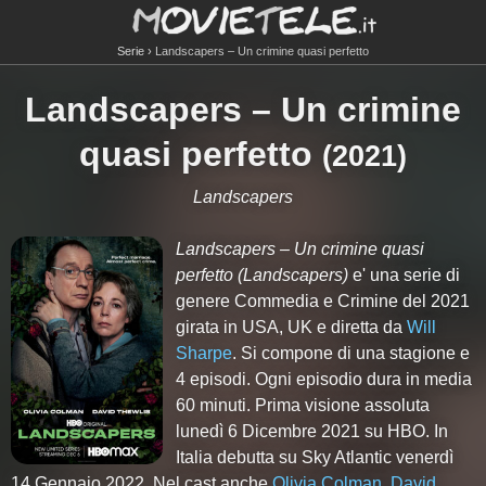
Serie
Landscapers – Un crimine quasi perfetto
Landscapers – Un crimine
quasi perfetto
(2021)
Landscapers
Landscapers – Un crimine quasi
perfetto
(Landscapers)
e' una serie di
genere Commedia e Crimine del 2021
girata in USA, UK e diretta da
Will
Sharpe
. Si compone di
una
stagione e
4
episodi. Ogni episodio dura in media
60 minuti. Prima visione assoluta
lunedì 6 Dicembre 2021 su HBO. In
Italia debutta su Sky Atlantic venerdì
14 Gennaio 2022. Nel cast anche
Olivia Colman
,
David