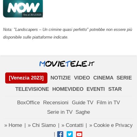
fino al 30/12/2025
Nota: "Landscapers – Un crimine quasi perfetto" potrebbe non essere più
disponibile sulle piattaforme indicate.
[Venezia 2023]
NOTIZIE
VIDEO
CINEMA
SERIE
TELEVISIONE
HOMEVIDEO
EVENTI
STAR
BoxOffice
Recensioni
Guide TV
Film in TV
Serie in TV
Saghe
» Home
» Chi Siamo
» Contatti
» Cookie e Privacy
|
|
|
|