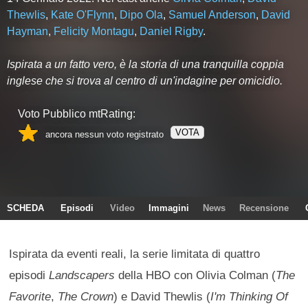
Thewlis
,
Kate O'Flynn
,
Dipo Ola
,
Samuel Anderson
,
David
Hayman
,
Felicity Montagu
,
Daniel Rigby
.
Ispirata a un fatto vero, è la storia di una tranquilla coppia
inglese che si trova al centro di un'indagine per omicidio.
Voto Pubblico mtRating:
VOTA
ancora nessun voto registrato
SCHEDA
Episodi
Video
Immagini
News
Recensione
Ispirata da eventi reali, la serie limitata di quattro
episodi
Landscapers
della HBO con Olivia Colman (
The
Favorite
,
The Crown
) e David Thewlis (
I'm Thinking Of