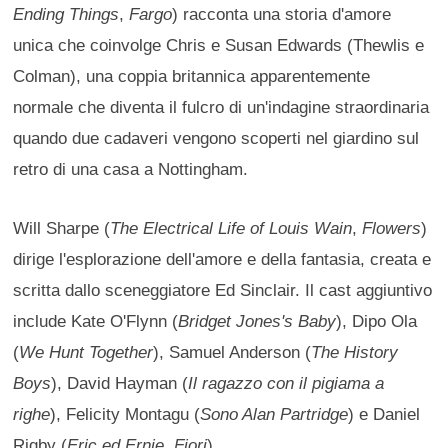
Ending Things
,
Fargo
) racconta una storia d'amore
unica che coinvolge Chris e Susan Edwards (Thewlis e
Colman), una coppia britannica apparentemente
normale che diventa il fulcro di un'indagine straordinaria
quando due cadaveri vengono scoperti nel giardino sul
retro di una casa a Nottingham.
Will Sharpe (
The Electrical Life of Louis Wain
,
Flowers
)
dirige l'esplorazione dell'amore e della fantasia, creata e
scritta dallo sceneggiatore Ed Sinclair. Il cast aggiuntivo
include Kate O'Flynn (
Bridget Jones's Baby
), Dipo Ola
(
We Hunt Together
), Samuel Anderson (
The History
Boys
), David Hayman (
Il ragazzo con il pigiama a
righe
), Felicity Montagu (
Sono Alan Partridge
) e Daniel
Rigby (
Eric ed Ernie
,
Fiori
).