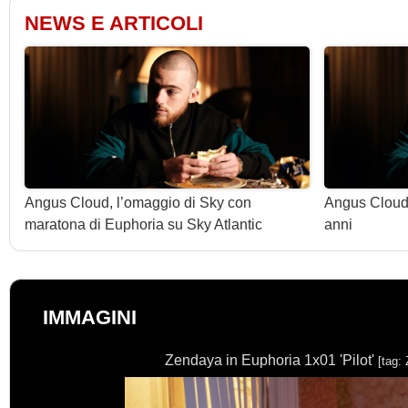
NEWS E ARTICOLI
Angus Cloud, l’omaggio di Sky con
Angus Cloud,
maratona di Euphoria su Sky Atlantic
anni
IMMAGINI
Zendaya in Euphoria 1x01 'Pilot'
[tag: