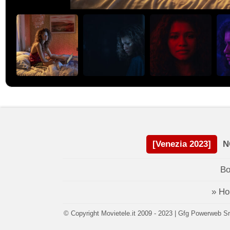
[Venezia 2023]
N
Bo
» H
© Copyright Movietele.it 2009 - 2023 | Gfg Powerweb Srl 