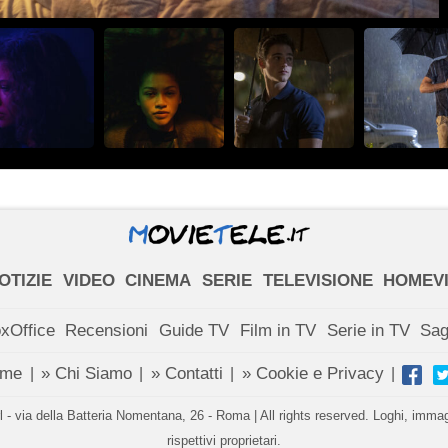
OTIZIE
VIDEO
CINEMA
SERIE
TELEVISIONE
HOMEV
xOffice
Recensioni
Guide TV
Film in TV
Serie in TV
Sa
ome
» Chi Siamo
» Contatti
» Cookie e Privacy
|
|
|
|
- via della Batteria Nomentana, 26 - Roma | All rights reserved. Loghi, immagin
rispettivi proprietari.