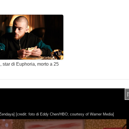
 star di Euphoria, morto a 25
 Zendaya]
[credit: foto di Eddy Chen/HBO; courtesy of Warner Media]