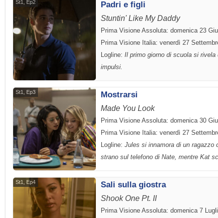
St1, Ep2
Padri e figli
Stuntin' Like My Daddy
Prima Visione Assoluta: domenica 23 Gi
Prima Visione Italia: venerdì 27 Settemb
Logline:
Il primo giorno di scuola si rivel
impulsi.
St1, Ep3
Mostrarsi
Made You Look
Prima Visione Assoluta: domenica 30 Gi
Prima Visione Italia: venerdì 27 Settemb
Logline:
Jules si innamora di un ragazzo 
strano sul telefono di Nate, mentre Kat sc
St1, Ep4
Sali sulla giostra
Shook One Pt. II
Prima Visione Assoluta: domenica 7 Lugl