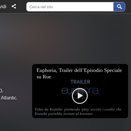
idi
O.
Atlantic.