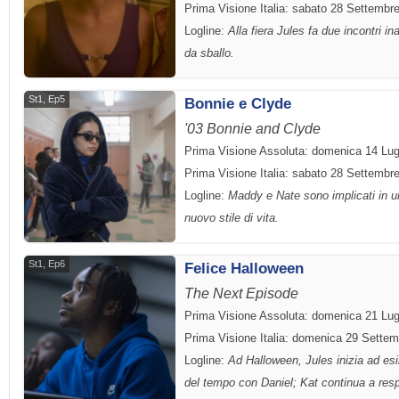
Prima Visione Italia: sabato 28 Settembr
Logline:
Alla fiera Jules fa due incontri 
da sballo.
St1, Ep5
Bonnie e Clyde
'03 Bonnie and Clyde
Prima Visione Assoluta: domenica 14 Lug
Prima Visione Italia: sabato 28 Settembr
Logline:
Maddy e Nate sono implicati in un'
nuovo stile di vita.
St1, Ep6
Felice Halloween
The Next Episode
Prima Visione Assoluta: domenica 21 Lug
Prima Visione Italia: domenica 29 Sette
Logline:
Ad Halloween, Jules inizia ad esi
del tempo con Daniel; Kat continua a res