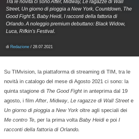
Tra le novità ci sono After, Midway, Le ragazze di Wall
Street, Un giorno di pioggia a New York, Countdown, The
Good Fight 5, Baby Heidi, I racconti della fattoria di
Orlando. A noleggio premium debuttano: Black Widow,
Luca, Rifkin's Festival.
di
Redazione
/ 28.07.2021
Su TIMvision, la piattaforma di streaming di TIM, tra le
novità in catalogo del mese di Agosto 2021 ci sono: la
quinta stagione di
The Good Fight
in anteprima dal 19
agosto, i film
After
,
Midway
,
Le ragazze di Wall Street
e
Un giorno di pioggia a New York
oltre agli speciali dei
Me contro Te
, per la prima volta
Baby Heidi
e poi
I
racconti della fattoria di Orlando.