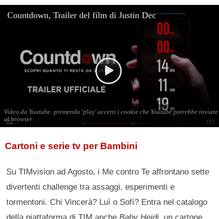
Cartoni e serie tv per Bambini
Su TIMvision ad Agosto, i Me contro Te affrontano sette
divertenti challenge tra assaggi, esperimenti e
tormentoni. Chi Vincerà? Luì o Sofì? Entra nel catalogo
della piattaforma di TIM anche
Baby Heidi
, un cartone