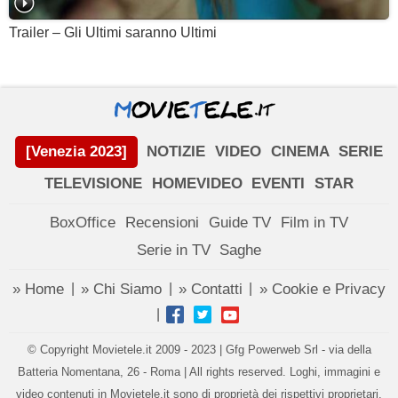
Trailer – Gli Ultimi saranno Ultimi
[Venezia 2023]
NOTIZIE
VIDEO
CINEMA
SERIE
TELEVISIONE
HOMEVIDEO
EVENTI
STAR
BoxOffice
Recensioni
Guide TV
Film in TV
Serie in TV
Saghe
» Home
» Chi Siamo
» Contatti
» Cookie e Privacy
|
|
|
|
© Copyright Movietele.it 2009 - 2023 | Gfg Powerweb Srl - via della
Batteria Nomentana, 26 - Roma | All rights reserved. Loghi, immagini e
video contenuti in Movietele.it sono di proprietà dei rispettivi proprietari.