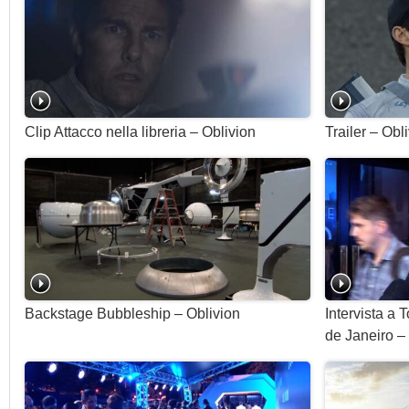
Clip Attacco nella libreria – Oblivion
Trailer – Obl
Backstage Bubbleship – Oblivion
Intervista a 
de Janeiro –