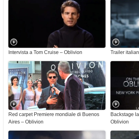
Intervista a Tom Cruise – Oblivion
Trailer italia
Red carpet Premiere mondiale di Buenos
Backstage la
Aires – Oblivion
Oblivion