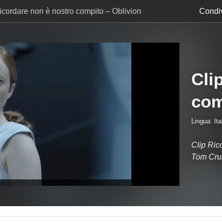
icordare non è nostro compito – Oblivion
Condiv
Cli
com
Lingua: Ita
Clip Ric
Tom Cru