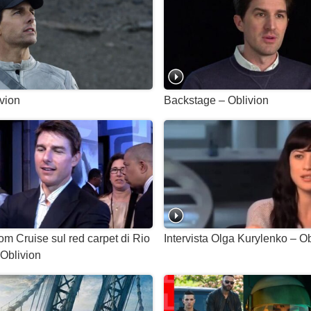
ivion
Backstage – Oblivion
Tom Cruise sul red carpet di Rio
Intervista Olga Kurylenko – Ob
 Oblivion