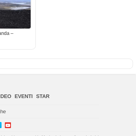
landa –
IDEO
EVENTI
STAR
ghe