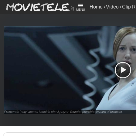
Home
Video
Clip R
MENU
Premendo 'play' accetti i cookie che il player Youtube potrebbe inviare al browser.