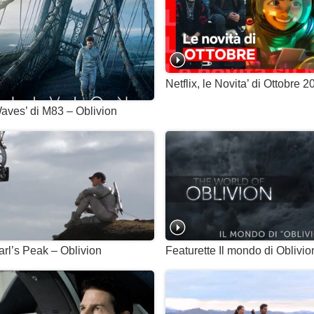
Netflix, le Novita’ di Ottobre 
Waves’ di M83 – Oblivion
rl’s Peak – Oblivion
Featurette Il mondo di Oblivio