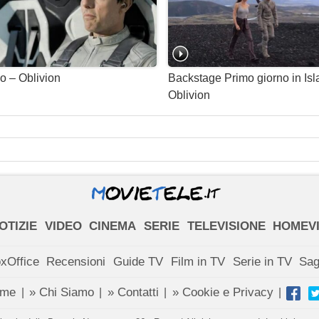
no – Oblivion
Backstage Primo giorno in Is
Oblivion
OTIZIE
VIDEO
CINEMA
SERIE
TELEVISIONE
HOMEV
xOffice
Recensioni
Guide TV
Film in TV
Serie in TV
Sa
ome
» Chi Siamo
» Contatti
» Cookie e Privacy
|
|
|
|