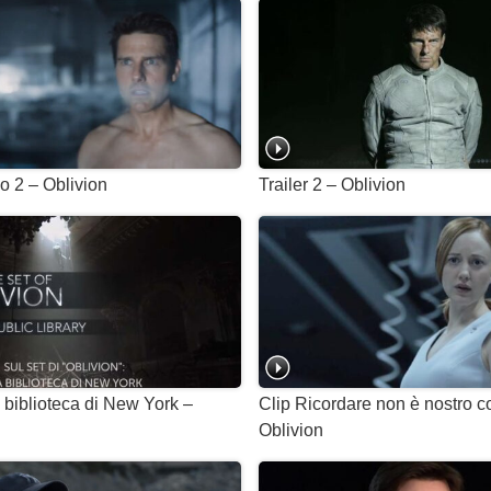
no 2 – Oblivion
Trailer 2 – Oblivion
 biblioteca di New York –
Clip Ricordare non è nostro c
Oblivion