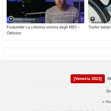
Featurette La colonna sonora degli M83 –
Trailer italia
Oblivion
[Venezia 2023]
N
Bo
» H