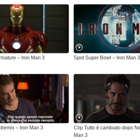
mature – Iron Man 3
Spot Super Bowl – Iron Man 
xtremis – Iron Man 3
Clip Tutto è cambiato dopo N
Man 3