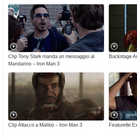
Clip Tony Stark manda un messaggio al
Backstage Ar
Mandarino – Iron Man 3
Clip Attacco a Malibù – Iron Man 3
Featurette E