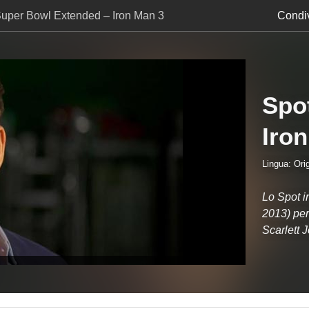
Super Bowl Extended – Iron Man 3
Condiv
Spo
Iro
Lingua: Orig
Lo Spot i
2013) per
Scarlett