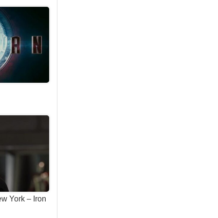
3
ew York – Iron