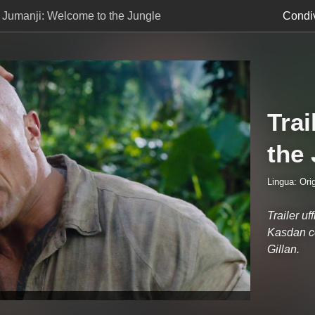
r Jumanji: Welcome to the Jungle
Condiv
Tra
the
Lingua: Orig
Trailer u
Kasdan c
Gillan.