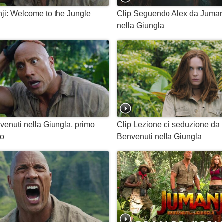
nji: Welcome to the Jungle
Clip Seguendo Alex da Juman
nella Giungla
venuti nella Giungla, primo
Clip Lezione di seduzione da
no
Benvenuti nella Giungla