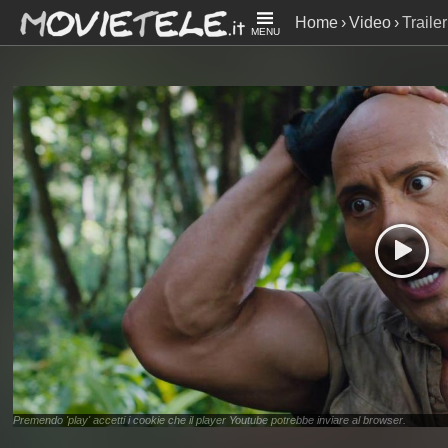
Home
Video
Traile
MENU
Premendo 'play' accetti i cookie che il player Youtube potrebbe inviare al browser.