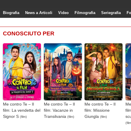
Biografia
News a Articoli
Video
Filmografia
Seriegrafia
Fo
CONOSCIUTO PER
Me contro Te – Il
Me contro Te – Il
Me contro Te – Il
Me 
film: La vendetta del
film: Vacanze in
film: Missione
fil
Signor S
Transilvania
Giungla
scu
(film)
(film)
(film)
(fil