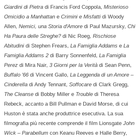
Giardini di Pietra
di Francis Ford Coppola,
Misterioso
Omicidio a Manhattan
e
Crimini e Misfatti
di Woody
Allen,
Nemici, una Storia d'Amore
di Paul Mazursky,
Chi
Ha Paura delle Streghe?
di Nic Roeg,
Rischiose
Abitudini
di Stephen Frears,
La Famiglia Addams
e
La
Famiglia Addams 2
di Barry Sonnenfeld,
La Famiglia
Perez
di Mira Nair,
3 Giorni per la Verità
di Sean Penn,
Buffalo '66
di Vincent Gallo,
La Leggenda di un Amore –
Cinderella
di Andy Tennant,
Soffocare
di Clark Gregg,
The Cleanse
di Bobby Miller e
Trouble
di Theresa
Rebeck, accanto a Bill Pullman e David Morse, di cui
Huston è stata anche produttrice esecutiva. La sua
filmografia più recente comprende il film Lionsgate
John
Wick – Parabellum
con Keanu Reeves e Halle Berry,