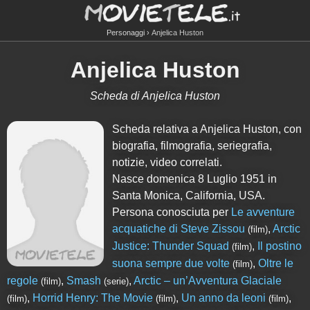
Personaggi
Anjelica Huston
Anjelica Huston
Scheda di Anjelica Huston
Scheda relativa a Anjelica Huston, con
biografia, filmografia, seriegrafia,
notizie, video correlati.
Nasce domenica 8 Luglio 1951 in
Santa Monica, California, USA.
Persona conosciuta per
Le avventure
acquatiche di Steve Zissou
,
Arctic
(film)
Justice: Thunder Squad
,
Il postino
(film)
suona sempre due volte
,
Oltre le
(film)
regole
,
Smash
,
Arctic – un’Avventura Glaciale
(film)
(serie)
,
Horrid Henry: The Movie
,
Un anno da leoni
,
(film)
(film)
(film)