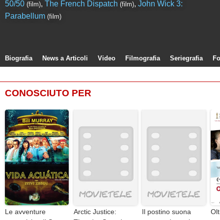
50/50
,
The French Dispatch
,
John Wick 3:
(film)
(film)
Parabellum
(film)
Biografia
News a Articoli
Video
Filmografia
Seriegrafia
Fo
CONOSCIUTO PER
Le avventure
Arctic Justice:
Il postino suona
Olt