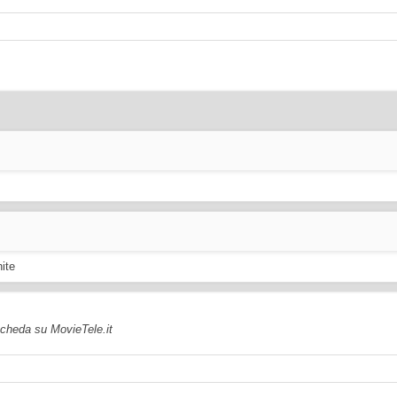
hite
 scheda su MovieTele.it