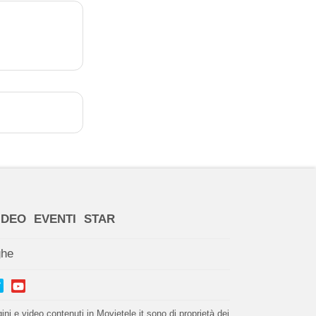
IDEO
EVENTI
STAR
ghe
i e video contenuti in Movietele.it sono di proprietà dei