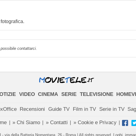
otografica.
possibile contattarci.
OTIZIE
VIDEO
CINEMA
SERIE
TELEVISIONE
HOMEV
xOffice
Recensioni
Guide TV
Film in TV
Serie in TV
Sa
ome
» Chi Siamo
» Contatti
» Cookie e Privacy
|
|
|
|
- via della Batteria Nomentana, 26 - Roma | All rights reserved. Loghi, immagin