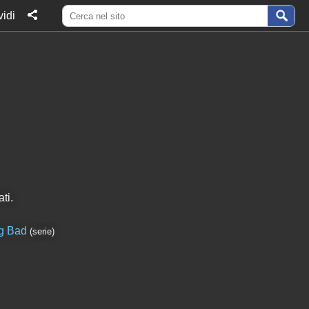
idi
ti.
g Bad
(serie)