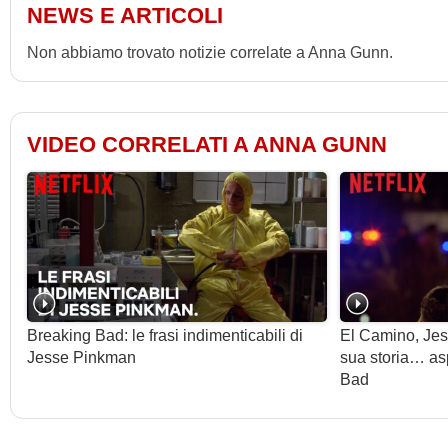
NEWS E ARTICOLI
Non abbiamo trovato notizie correlate a Anna Gunn.
VIDEO CORRELATI A ANNA GUNN
Breaking Bad: le frasi indimenticabili di
El Camino, Jes
Jesse Pinkman
sua storia… asp
Bad