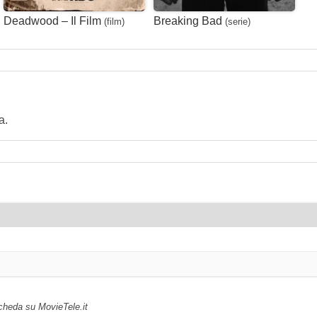
Deadwood – Il Film
Breaking Bad
(film)
(serie)
a.
scheda su MovieTele.it