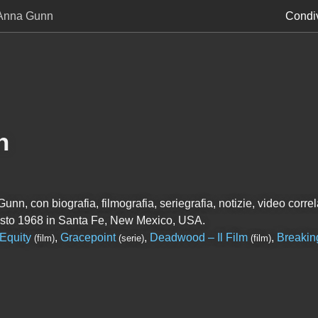
Anna Gunn
Condiv
n
nn, con biografia, filmografia, seriegrafia, notizie, video correla
to 1968 in Santa Fe, New Mexico, USA.
Equity
,
Gracepoint
,
Deadwood – Il Film
,
Breakin
(film)
(serie)
(film)