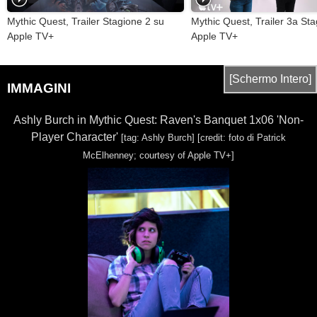
Mythic Quest, Trailer Stagione 2 su
Mythic Quest, Trailer 3a St
Apple TV+
Apple TV+
[Schermo Intero]
IMMAGINI
Ashly Burch in Mythic Quest: Raven's Banquet 1x06 'Non-
Player Character'
[tag: Ashly Burch]
[credit: foto di Patrick
McElhenney; courtesy of Apple TV+]