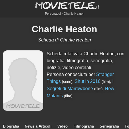
Personaggi
Charlie Heaton
Charlie Heaton
Scheda di Charlie Heaton
Scheda relativa a Charlie Heaton, con
biografia, filmografia, seriegrafia,
notizie, video correlati.
Persona conosciuta per
Stranger
Things
,
Shut In 2016
,
I
(serie)
(film)
Segreti di Marrowbone
,
New
(film)
Mutants
(film)
Biografia
News a Articoli
Video
Filmografia
Seriegrafia
Fo