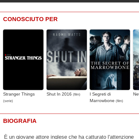
CONOSCIUTO PER
Stranger Things
Shut In 2016
I Segreti di
Ne
(film)
Marrowbone
(serie)
(film)
BIOGRAFIA
È un giovane attore inglese che ha catturato l'attenzione