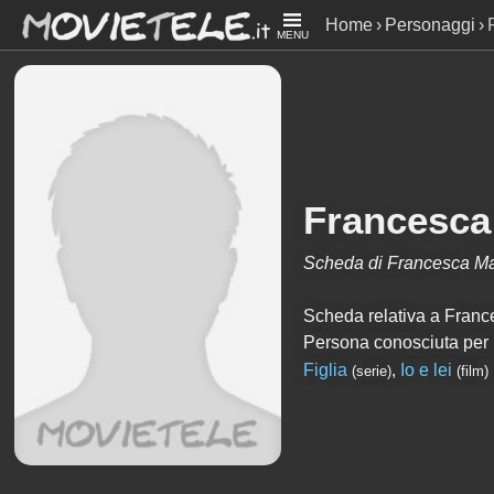
Home
Personaggi
MENU
Francesca
Scheda di Francesca M
Scheda relativa a Frances
Persona conosciuta per
Figlia
,
Io e lei
(serie)
(film)