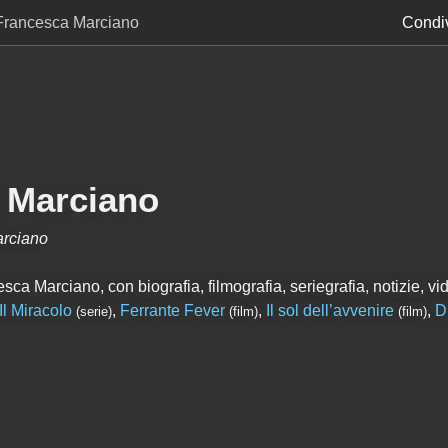
Francesca Marciano
Condiv
 Marciano
arciano
ca Marciano, con biografia, filmografia, seriegrafia, notizie, vid
Il Miracolo
,
Ferrante Fever
,
Il sol dell’avvenire
,
D
(serie)
(film)
(film)