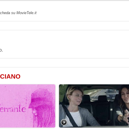
 scheda su MovieTele.it
o.
RCIANO