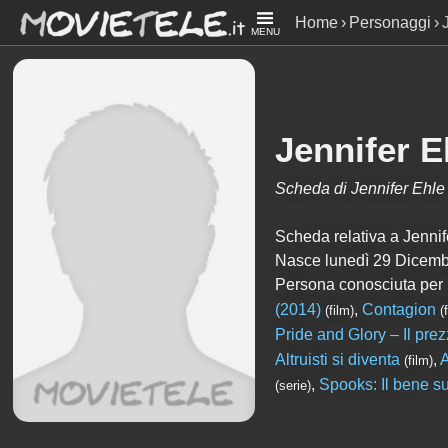
Home
Personaggi
MENU
Jennifer E
Scheda di Jennifer Ehle
Scheda relativa a Jennifer
Nasce lunedì 29 Dicemb
Persona conosciuta per
(2014)
,
Contagion
(film)
(
Pride and Glory – Il prez
Altruisti si diventa
,
(film)
,
Spooks: Il bene 
(serie)