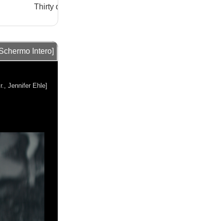
Thirty di Kathryn Bigelow
[Schermo Intero]
r., Jennifer Ehle]