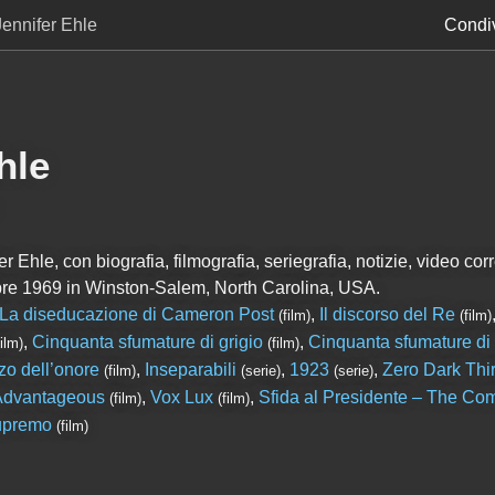
Jennifer Ehle
Condiv
hle
 Ehle, con biografia, filmografia, seriegrafia, notizie, video corre
re 1969 in Winston-Salem, North Carolina, USA.
La diseducazione di Cameron Post
,
Il discorso del Re
(film)
(film)
,
Cinquanta sfumature di grigio
,
Cinquanta sfumature di
film)
(film)
zo dell’onore
,
Inseparabili
,
1923
,
Zero Dark Thir
(film)
(serie)
(serie)
Advantageous
,
Vox Lux
,
Sfida al Presidente – The Co
(film)
(film)
supremo
(film)