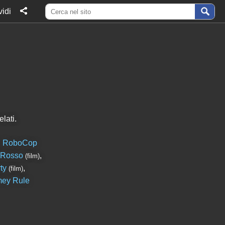
idi
lati.
,
RoboCop
 Rosso
,
(film)
ty
,
(film)
mey Rule