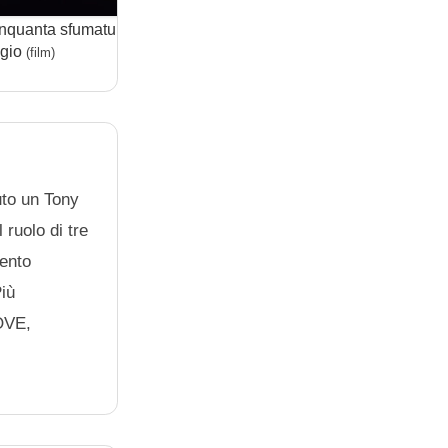
nquanta sfumature di
Cinquanta sfumature di
Pride
igio
Rosso
dell’
(film)
(film)
uto un Tony
ruolo di tre
mento
iù
OVE,