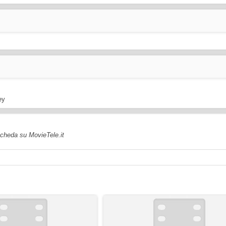
ey
 scheda su MovieTele.it