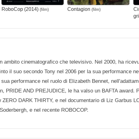
RoboCop (2014)
Contagion
Ci
(film)
(film)
gr
n ambito cinematografico che televisivo. Nel 2000, ha ricev
o il suo secondo Tony nel 2006 per la sua performance nel 
a performance nel ruolo di Elizabeth Bennet, nell'adatta
usten, PRIDE AND PREJUDICE, le ha valso un BAFTA award. P
elow ZERO DARK THIRTY, e nel documentario di Liz Garbus L
 Soderbergh, e nel recente ROBOCOP.