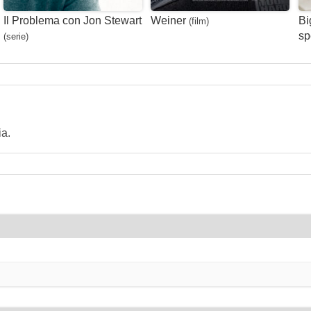
Il Problema con Jon Stewart
Weiner
Bi
(film)
sp
(serie)
ia.