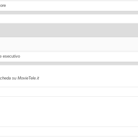
tore
re esecutivo
 scheda su MovieTele.it