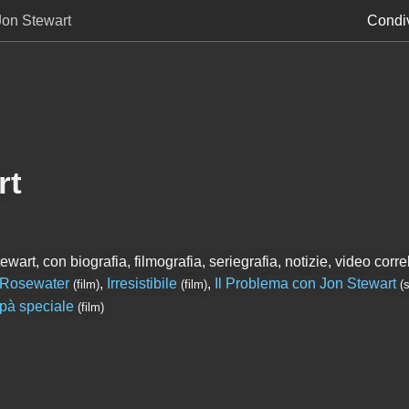
Jon Stewart
Condiv
rt
art, con biografia, filmografia, seriegrafia, notizie, video correl
Rosewater
,
Irresistibile
,
Il Problema con Jon Stewart
(film)
(film)
(s
pà speciale
(film)