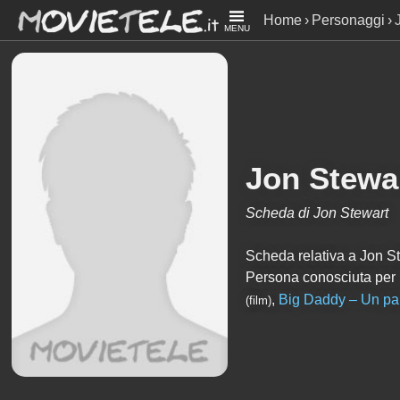
Home
Personaggi
MENU
Jon Stewa
Scheda di Jon Stewart
Scheda relativa a Jon Stew
Persona conosciuta per
,
Big Daddy – Un pa
(film)