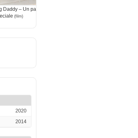
g Daddy – Un papà
eciale
(film)
2020
2014