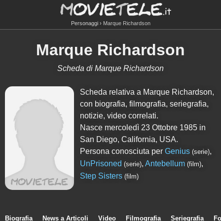
Personaggi
Marque Richardson
Marque Richardson
Scheda di Marque Richardson
Scheda relativa a Marque Richardson,
con biografia, filmografia, seriegrafia,
notizie, video correlati.
Nasce mercoledì 23 Ottobre 1985 in
San Diego, California, USA.
Persona conosciuta per
Genius
,
(serie)
UnPrisoned
,
Antebellum
,
(serie)
(film)
Step Sisters
(film)
Biografia
News a Articoli
Video
Filmografia
Seriegrafia
Fo