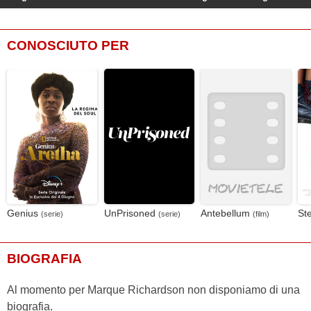
CONOSCIUTO PER
Genius
UnPrisoned
Antebellum
Ste
(serie)
(serie)
(film)
BIOGRAFIA
Al momento per Marque Richardson non disponiamo di una
biografia.