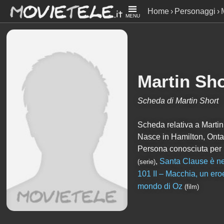
Home
Personaggi
MENU
Martin Sho
Scheda di Martin Short
Scheda relativa a Martin S
Nasce in Hamilton, Onta
Persona conosciuta per
,
Santa Clause è ne
(serie)
101 II – Macchia, un ero
mondo di Oz
(film)