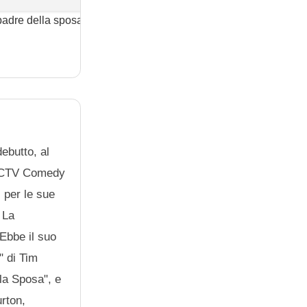
 padre della sposa 2
Frankenweenie
La car
(film)
(film)
Macch
(film)
ebutto, al
 "SCTV Comedy
, per le sue
 La
 Ebbe il suo
" di Tim
lla Sposa", e
urton,