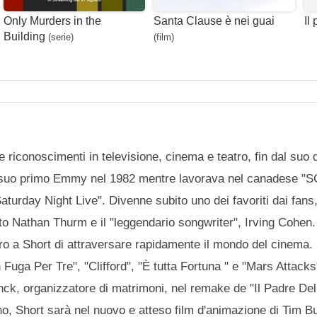
Only Murders in the
Santa Clause è nei guai
Il
Building
(serie)
(film)
 riconoscimenti in televisione, cinema e teatro, fin dal suo d
o il suo primo Emmy nel 1982 mentre lavorava nel canadese
Saturday Night Live". Divenne subito uno dei favoriti dai fans
to Nathan Thurm e il "leggendario songwriter", Irving Cohen.
sero a Short di attraversare rapidamente il mondo del cinema.
 Fuga Per Tre", "Clifford", "È tutta Fortuna " e "Mars Attacks
anck, organizzatore di matrimoni, nel remake de "Il Padre De
no, Short sarà nel nuovo e atteso film d'animazione di Tim B