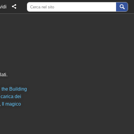
idi
ati.
 the Building
 carica dei
,
Il magico