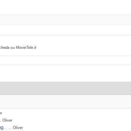
scheda su MovieTele.it
er
.. Oliver
ng
... ... Oliver