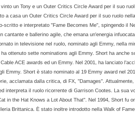
vinto un Tony e un Outer Critics Circle Award per il suo ruol
to a casa un Outer Critics Circle Award per il suo ruolo nell
co-scritto e interpretato "Fame Becomes Me", spingendo il N
n cantante e ballerino agile, che emana un'energia infuocata
tornato in televisione nel ruolo, nominato agli Emmy, nella mi
e ha ottenuto sette nominations agli Emmy. Short ha anche sc
due Cable ACE awards ed un Emmy. Nel 2001, ha lanciato l'ac
agli Emmy. Short è stato nominato al 19 Emmy award nel 201
rie, acclamata dalla critica, di FX, "Damages". Attualmente, 
d interpreta il ruolo ricorrente di Garrison Cootes. La sua 
"Cat in the Hat Knows a Lot About That". Nel 1994, Short fu o
leria Brittanica. È stato inoltre introdotto nella Walk of Fa