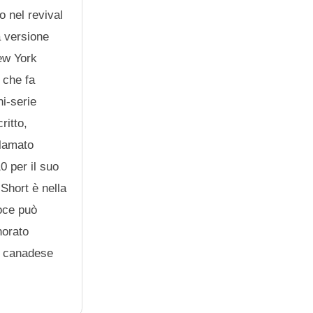
o nel revival
a versione
ew York
 che fa
ni-serie
ritto,
clamato
0 per il suo
Short è nella
voce può
norato
me canadese