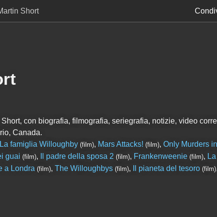
Martin Short
Condiv
rt
hort, con biografia, filmografia, seriegrafia, notizie, video correl
rio, Canada.
La famiglia Willoughby
,
Mars Attacks!
,
Only Murders in
(film)
(film)
i guai
,
Il padre della sposa 2
,
Frankenweenie
,
La
(film)
(film)
(film)
e a Londra
,
The Willoughbys
,
Il pianeta del tesoro
(film)
(film)
(film)