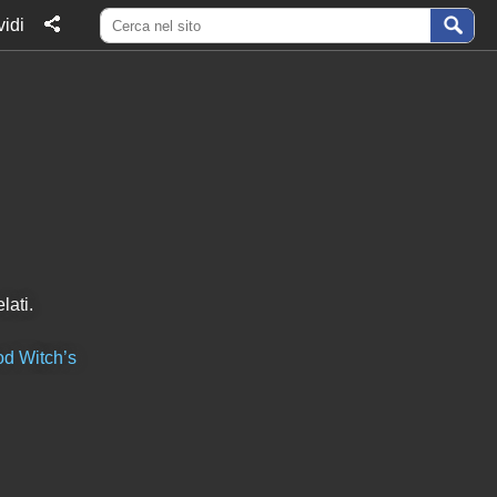
idi
lati.
d Witch’s