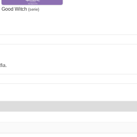
Good Witch
(serie)
ia.