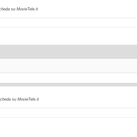
scheda su MovieTele.it
 scheda su MovieTele.it