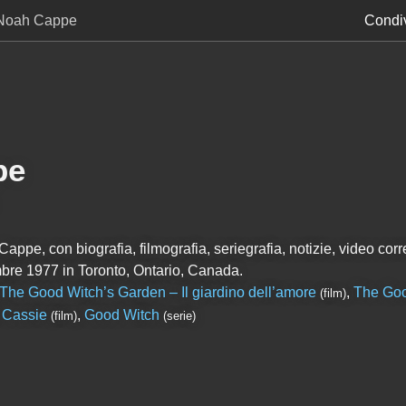
Noah Cappe
Condiv
pe
ppe, con biografia, filmografia, seriegrafia, notizie, video corre
re 1977 in Toronto, Ontario, Canada.
The Good Witch’s Garden – Il giardino dell’amore
,
The Goo
(film)
 Cassie
,
Good Witch
(film)
(serie)