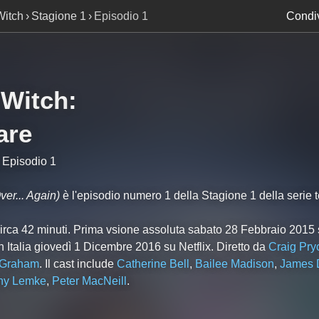
itch
Stagione 1
Episodio 1
Condiv
Witch
:
are
, Episodio 1
ver... Again)
è l'episodio numero
1
della Stagione
1
della serie t
circa 42 minuti. Prima vsione assoluta sabato 28 Febbraio 2015
 Italia giovedì 1 Dicembre 2016 su Netflix. Diretto da
Craig Pry
 Graham
. Il cast include
Catherine Bell
,
Bailee Madison
,
James 
ny Lemke
,
Peter MacNeill
.