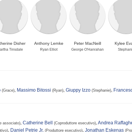
therine Disher
Anthony Lemke
Peter MacNeill
Kylee Ev
artha Tinsdale
Ryan Elliot
George O'Hanrahan
Stephan
o
,
Massimo Bitossi
,
Giuppy Izzo
,
Frances
(Grace)
(Ryan)
(Stephanie)
,
Catherine Bell
,
Andrea Raffaghe
e associato)
(Coproduttore esecutivo)
,
Daniel Petrie Jr.
,
Jonathan Eskenas
tivo)
(Produttore esecutivo)
(Pro