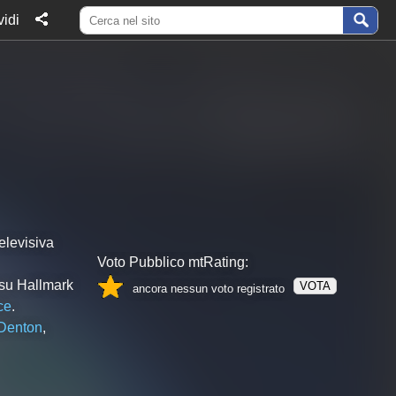
idi
elevisiva
Voto Pubblico mtRating:
 su Hallmark
VOTA
ancora nessun voto registrato
ce
.
Denton
,