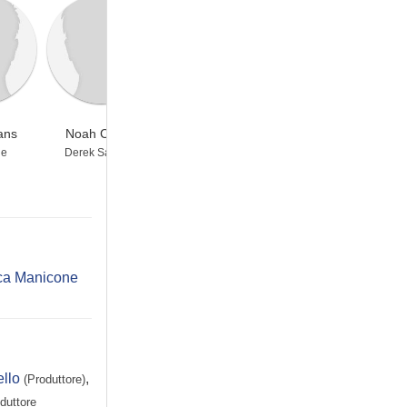
ans
Noah Cappe
Hannah Endicott-
Dan Jeanotte
Douglas
ie
Derek Sanders
Brandon Russell
Lori Russell
ca Manicone
llo
,
(Produttore)
duttore