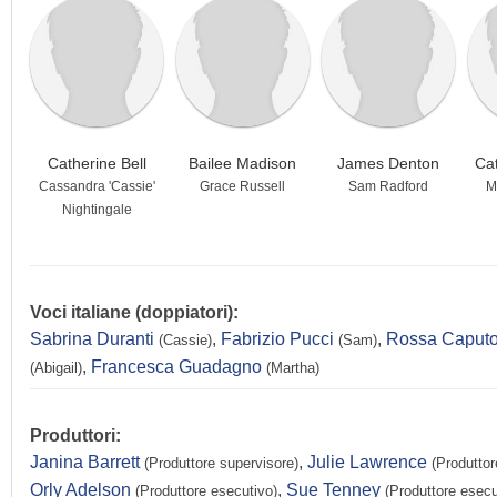
Catherine Bell
Bailee Madison
James Denton
Ca
Cassandra 'Cassie'
Grace Russell
Sam Radford
M
Nightingale
Voci italiane (doppiatori):
Sabrina Duranti
,
Fabrizio Pucci
,
Rossa Caput
(Cassie)
(Sam)
,
Francesca Guadagno
(Abigail)
(Martha)
Produttori:
Janina Barrett
,
Julie Lawrence
(Produttore supervisore)
(Produttor
Orly Adelson
,
Sue Tenney
(Produttore esecutivo)
(Produttore esecu