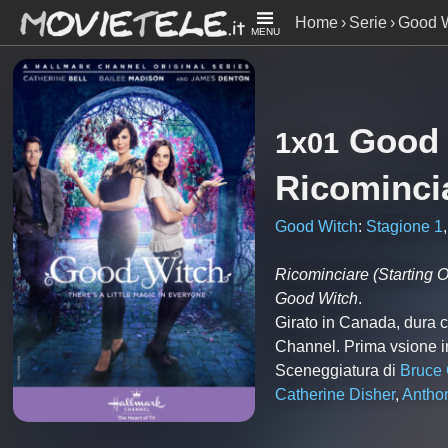
Home
Serie
Good W
MENU
Good 
1x01
Ricominci
Good Witch
:
Stagione 1
Ricominciare
(Starting O
Good Witch
.
Girato in Canada, dura 
Channel. Prima vsione in
Sceneggiatura di
Bruce
Catherine Disher
,
Antho