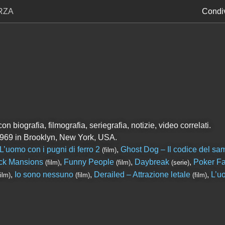
RZA
Condiv
 biografia, filmografia, seriegrafia, notizie, video correlati.
969 in Brooklyn, New York, USA.
L’uomo con i pugni di ferro 2
,
Ghost Dog – Il codice del sa
(film)
ck Mansions
,
Funny People
,
Daybreak
,
Poker F
(film)
(film)
(serie)
,
Io sono nessuno
,
Derailed – Attrazione letale
,
L’u
film)
(film)
(film)