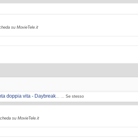
scheda su MovieTele.it
nta doppia vita - Daybreak
... ... Se stesso
 scheda su MovieTele.it