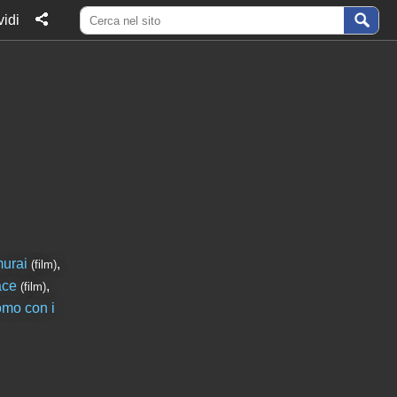
idi
murai
,
(film)
ace
,
(film)
omo con i