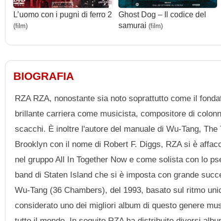
L’uomo con i pugni di ferro 2
Ghost Dog – Il codice del
samurai
(film)
(film)
BIOGRAFIA
RZA RZA, nonostante sia noto soprattutto come il fondato
brillante carriera come musicista, compositore di colonn
scacchi. È inoltre l'autore del manuale di Wu-Tang, The
Brooklyn con il nome di Robert F. Diggs, RZA si è affac
nel gruppo All In Together Now e come solista con lo p
band di Staten Island che si è imposta con grande succe
Wu-Tang (36 Chambers), del 1993, basato sul ritmo unic
considerato uno dei migliori album di questo genere music
tutto il mondo. In seguito RZA ha distribuito diversi alb