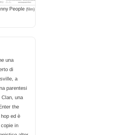
nny People
Daybreak
Poke
(film)
(serie)
che una
erto di
ville, a
una parentesi
 Clan, una
Enter the
 hop ed è
 copie in
onistico alter