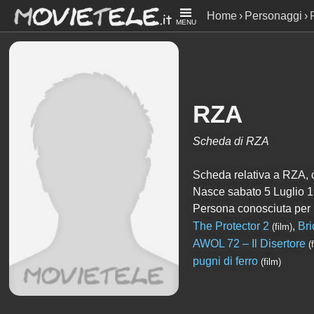
Home
Personaggi
MENU
RZA
Scheda di RZA
Scheda relativa a RZA, con
Nasce sabato 5 Luglio 1
Persona conosciuta per
The Protector 2
,
Bri
(film)
AWOL 72 – Il Disertore
(
pugni di ferro
(film)