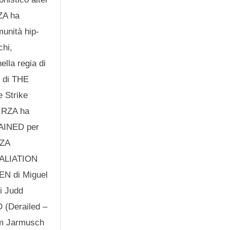
RZA ha
munità hip-
chi,
ella regia di
e di THE
 Strike
. RZA ha
HAINED per
RZA
ETALIATION
MEN di Miguel
i Judd
(Derailed –
Jim Jarmusch