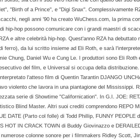
ullet", "Birth of a Prince", e "Digi Snax". Complessivamente 
i scacchi, negli anni '90 ha creato WuChess.com, la prima co
an di hip-hop possono comunicare con i grandi maestri di scac
RZA e altre celebrità hip-hop. Quest'anno RZA ha debuttato n
ro), da lui scritto insieme ad Eli Roth, e sarà l'interpret
e Chung, Daniel Wu e Cung Le. I produttori sono Eli Roth e
esecutivo del film, e Universal si occupa della distribuzione
 interpretato l'atteso film di Quentin Tarantin DJANGO UNC
vo violento che lavora in una piantagione del Mississippi. 
rezzata serie di Showtime "Californication". In G.I. JOE: R
ettistico Blind Master. Altri suoi crediti comprendono REPO 
 DATE (Parto col folle) di Todd Phillip, FUNNY PEOPLE d
IS HOT IN CRACK TOWN di Buddy Giovinazzo e DERAILED 
o numerose colonne sonore per i filmmakers Ridley Scott, 