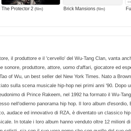
The Protector 2
Brick Mansions
Fu
(film)
(film)
re, il produttore e il 'cervello' del Wu-Tang Clan, vanta an
e sonore, produttore, attore, uomo d'affari, giocatore ed esp
 Tao of Wu, un best seller del New York Times. Nato a Browns
ciato sulla scena musicale hip-hop nei primi anni '90. Dopo 
seudonimo di Prince Rakeem, nel 1992 ha formato il Wu-Tang
sso nell'odierno panorama hip hop. Il loro album d'esordio, 
o, audace ed innovativo di RZA, è diventato un classico hip
ale. In totale i loro album hanno venduto oltre 12 milioni di
um solisti, sia con il suo vero nome che con quello del suo ed