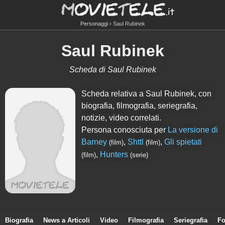
Personaggi
Saul Rubinek
Saul Rubinek
Scheda di Saul Rubinek
Scheda relativa a Saul Rubinek, con
biografia, filmografia, seriegrafia,
notizie, video correlati.
Persona conosciuta per
La versione di
Barney
,
Shttl
,
Gli spietati
(film)
(film)
,
Hunters
(film)
(serie)
Biografia
News a Articoli
Video
Filmografia
Seriegrafia
Fo