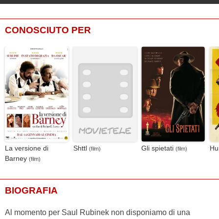
CONOSCIUTO PER
La versione di
Shttl
Gli spietati
Hu
(film)
(film)
Barney
(film)
BIOGRAFIA
Al momento per Saul Rubinek non disponiamo di una