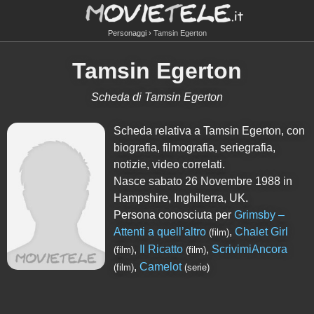
Personaggi
Tamsin Egerton
Tamsin Egerton
Scheda di Tamsin Egerton
Scheda relativa a Tamsin Egerton, con
biografia, filmografia, seriegrafia,
notizie, video correlati.
Nasce sabato 26 Novembre 1988 in
Hampshire, Inghilterra, UK.
Persona conosciuta per
Grimsby –
Attenti a quell’altro
,
Chalet Girl
(film)
,
Il Ricatto
,
ScrivimiAncora
(film)
(film)
,
Camelot
(film)
(serie)