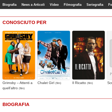
Biografia
News a Articoli
Video
Filmografia
Seriegrafia
Fo
CONOSCIUTO PER
Grimsby – Attenti a
Chalet Girl
Il Ricatto
Sc
(film)
(film)
quell’altro
(film)
BIOGRAFIA