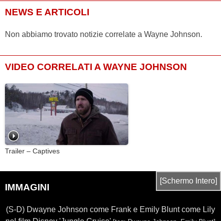
NEWS E ARTICOLI
Non abbiamo trovato notizie correlate a Wayne Johnson.
VIDEO CORRELATI A WAYNE JOHNSON
Trailer – Captives
[Schermo Intero]
IMMAGINI
(S-D) Dwayne Johnson come Frank e Emily Blunt come Lily