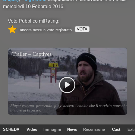
mercoledì 10 Febbraio 2016.
Voto Pubblico mtRating:
VOTA
ancora nessun voto registrato
SCHEDA
Video
Immagini
News
Recensione
Cast
Ext