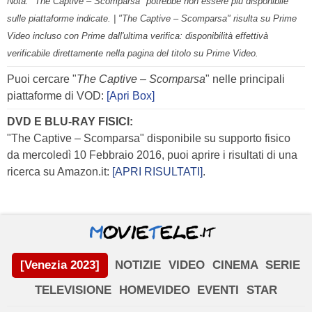
Nota: "The Captive – Scomparsa" potrebbe non essere più disponibile
sulle piattaforme indicate. | "The Captive – Scomparsa" risulta su Prime
Video incluso con Prime dall'ultima verifica: disponibilità effettivà
verificabile direttamente nella pagina del titolo su Prime Video.
Puoi cercare "
The Captive – Scomparsa
" nelle principali
piattaforme di VOD:
[Apri Box]
DVD E BLU-RAY FISICI:
"The Captive – Scomparsa" disponibile su supporto fisico
da mercoledì 10 Febbraio 2016, puoi aprire i risultati di una
ricerca su Amazon.it:
[APRI RISULTATI]
.
[Venezia 2023]
NOTIZIE
VIDEO
CINEMA
SERIE
TELEVISIONE
HOMEVIDEO
EVENTI
STAR