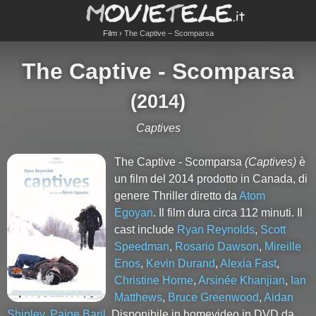
Film
The Captive – Scomparsa
The Captive - Scomparsa
(
2014
)
Captives
The Captive - Scomparsa
(Captives)
è
un film del 2014 prodotto in Canada, di
genere Thriller diretto da
Atom
Egoyan
. Il film dura circa
112
minuti. Il
cast include
Ryan Reynolds
,
Scott
Speedman
,
Rosario Dawson
,
Mireille
Enos
,
Kevin Durand
,
Alexia Fast
,
Christine Horne
,
Arsinée Khanjian
,
Ian
Matthews
,
Bruce Greenwood
,
Aidan
Shipley
,
Paige Baril
. Disponibile in homevideo in DVD da