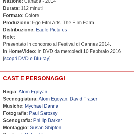
Nazione:
Canada - 2014
Durata:
112 minuti
Formato:
Colore
Produzione:
Ego Film Arts, The Film Farm
Distribuzione:
Eagle Pictures
Note:
Presentato In concorso al Festival di Cannes 2014.
In HomeVideo:
in DVD da mercoledì 10 Febbraio 2016
[
scopri DVD e Blu-ray
]
CAST E PERSONAGGI
Regia:
Atom Egoyan
Sceneggiatura:
Atom Egoyan
,
David Fraser
Musiche:
Mychael Danna
Fotografia:
Paul Sarossy
Scenografia:
Phillip Barker
Montaggio:
Susan Shipton