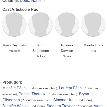
Costumi:
Debra Hanson
Cast Artistico e Ruoli:
Ryan Reynolds
Scott
Rosario
Mireille Enos
Speedman
Dawson
Matthew
Tina
Jeffrey
Nicole
Produttori:
Michèle Pétin
,
Laurent Pétin
(Produttore esecutivo)
(Produttore
,
Patrice Theroux
,
Bryan
esecutivo)
(Produttore esecutivo)
Gliserman
,
Simone Urdl
,
(Produttore esecutivo)
(Produttore)
Jennifer Weiss
,
Stephen Traynor
,
Atom
(Produttore)
(Produttore)