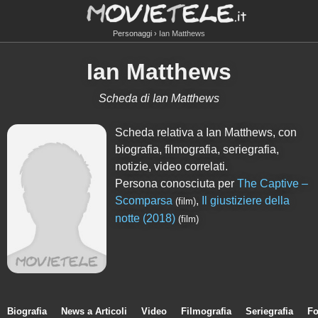
Personaggi
Ian Matthews
Ian Matthews
Scheda di Ian Matthews
Scheda relativa a Ian Matthews, con
biografia, filmografia, seriegrafia,
notizie, video correlati.
Persona conosciuta per
The Captive –
Scomparsa
,
Il giustiziere della
(film)
notte (2018)
(film)
Biografia
News a Articoli
Video
Filmografia
Seriegrafia
Fo