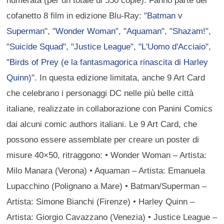
numerata (per un totale di 550 copie). Fanno parte del
cofanetto 8 film in edizione Blu-Ray: "
Batman v
Superman
", "
Wonder Woman
", "
Aquaman
", "
Shazam!
",
"
Suicide Squad
", "
Justice League
", "
L'Uomo d'Acciaio
",
"
Birds of Prey (e la fantasmagorica rinascita di Harley
Quinn)
". In questa edizione limitata, anche 9 Art Card
che celebrano i personaggi DC nelle più belle città
italiane, realizzate in collaborazione con Panini Comics
dai alcuni comic authors italiani. Le 9 Art Card, che
possono essere assemblate per creare un poster di
misure 40×50, ritraggono: • Wonder Woman – Artista:
Milo Manara (Verona) • Aquaman – Artista: Emanuela
Lupacchino (Polignano a Mare) • Batman/Superman –
Artista: Simone Bianchi (Firenze) • Harley Quinn –
Artista: Giorgio Cavazzano (Venezia) • Justice League –