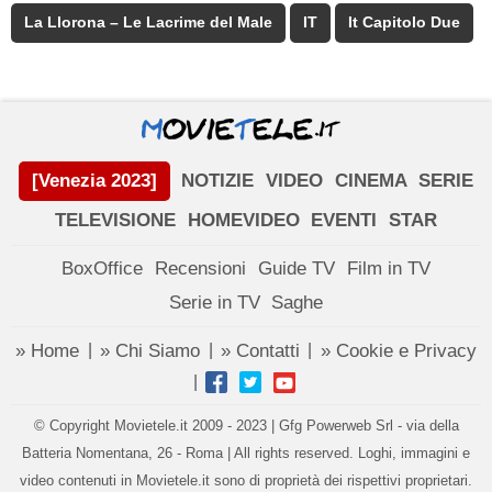
La Llorona – Le Lacrime del Male
IT
It Capitolo Due
[Venezia 2023]
NOTIZIE
VIDEO
CINEMA
SERIE
TELEVISIONE
HOMEVIDEO
EVENTI
STAR
BoxOffice
Recensioni
Guide TV
Film in TV
Serie in TV
Saghe
» Home
» Chi Siamo
» Contatti
» Cookie e Privacy
|
|
|
|
© Copyright Movietele.it 2009 - 2023 | Gfg Powerweb Srl - via della
Batteria Nomentana, 26 - Roma | All rights reserved. Loghi, immagini e
video contenuti in Movietele.it sono di proprietà dei rispettivi proprietari.