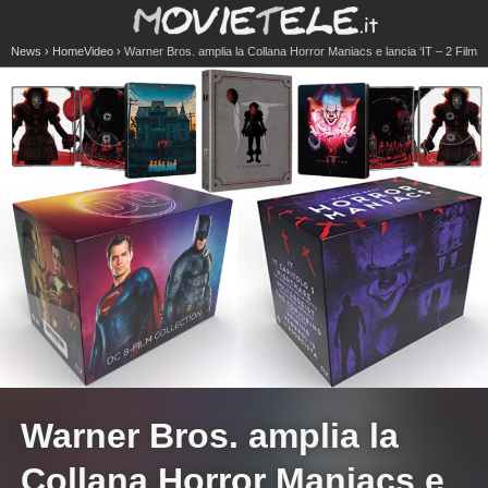
News
HomeVideo
Warner Bros. amplia la Collana Horror Maniacs e lancia ‘IT – 2 Film
Collection’ e ‘DC Collection Box Set’
Warner Bros. amplia la
Collana Horror Maniacs e