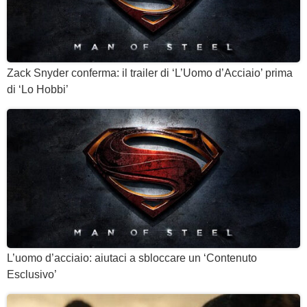
Zack Snyder conferma: il trailer di ‘L’Uomo d’Acciaio’ prima
di ‘Lo Hobbi’
L’uomo d’acciaio: aiutaci a sbloccare un ‘Contenuto
Esclusivo’