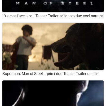
L’uomo d’acciaio: il Teaser Trailer italiano a due voci narranti
Superman: Man of Steel – primi due Teaser Trailer del film