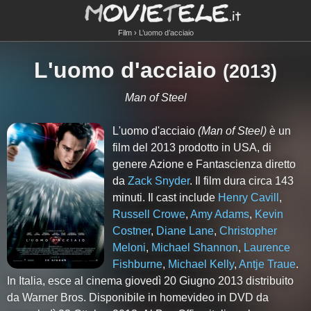
Film
L’uomo d’acciaio
L'uomo d'acciaio
(
2013
)
Man of Steel
L'uomo d'acciaio
(Man of Steel)
è un
film del 2013 prodotto in USA, di
genere Azione e Fantascienza diretto
da
Zack Snyder
. Il film dura circa
143
minuti. Il cast include
Henry Cavill
,
Russell Crowe
,
Amy Adams
,
Kevin
Costner
,
Diane Lane
,
Christopher
Meloni
,
Michael Shannon
,
Laurence
Fishburne
,
Michael Kelly
,
Antje Traue
.
In Italia, esce al cinema giovedì 20 Giugno 2013 distribuito
da Warner Bros. Disponibile in homevideo in DVD da