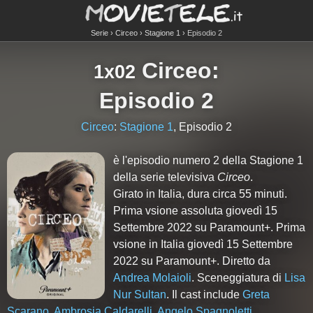
Serie
Circeo
Stagione 1
Episodio 2
Circeo
:
1x02
Episodio 2
Circeo
:
Stagione 1
, Episodio 2
è l'episodio numero
2
della Stagione
1
della serie televisiva
Circeo
.
Girato in Italia, dura circa 55 minuti.
Prima vsione assoluta giovedì 15
Settembre 2022 su Paramount+. Prima
vsione in Italia giovedì 15 Settembre
2022 su Paramount+. Diretto da
Andrea Molaioli
. Sceneggiatura di
Lisa
Nur Sultan
. Il cast include
Greta
Scarano
,
Ambrosia Caldarelli
,
Angelo Spagnoletti
,