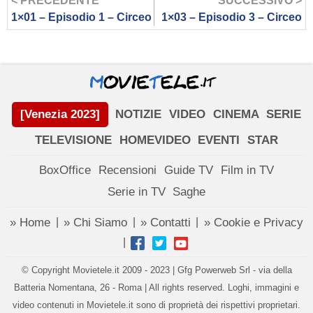
< PRECEDENTE
SUCCESSIVO >
1×01 – Episodio 1 – Circeo
1×03 – Episodio 3 – Circeo
[Venezia 2023]
NOTIZIE
VIDEO
CINEMA
SERIE
TELEVISIONE
HOMEVIDEO
EVENTI
STAR
BoxOffice
Recensioni
Guide TV
Film in TV
Serie in TV
Saghe
» Home
» Chi Siamo
» Contatti
» Cookie e Privacy
|
|
|
|
© Copyright Movietele.it 2009 - 2023 | Gfg Powerweb Srl - via della
Batteria Nomentana, 26 - Roma | All rights reserved. Loghi, immagini e
video contenuti in Movietele.it sono di proprietà dei rispettivi proprietari.