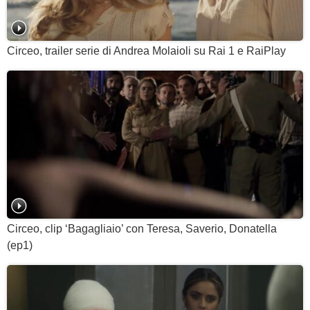
Circeo, trailer serie di Andrea Molaioli su Rai 1 e RaiPlay
Circeo, clip ‘Bagagliaio’ con Teresa, Saverio, Donatella
(ep1)