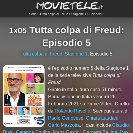
Serie
Tutta colpa di Freud
Stagione 1
Episodio 5
Tutta colpa di Freud
:
1x05
Episodio 5
Tutta colpa di Freud
:
Stagione 1
, Episodio 5
è l'episodio numero
5
della Stagione
1
della serie televisiva
Tutta colpa di
Freud
.
Girato in Italia, dura circa 51 minuti.
Prima vsione in Italia venerdì 26
Febbraio 2021 su Prime Video. Diretto
da
Rolando Ravello
. Sceneggiatura di
Paolo Genovese
,
Chiara Laudani
,
Carlo Mazzotta
. Il cast include
Claudio
Bisio
,
Caterina Shulha
,
Marta Gastini
,
Demetra Bellina
,
Max