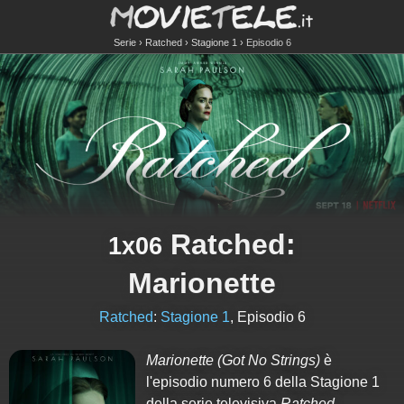
Serie
Ratched
Stagione 1
Episodio 6
Ratched
:
1x06
Marionette
Ratched
:
Stagione 1
, Episodio 6
Marionette
(Got No Strings)
è
l'episodio numero
6
della Stagione
1
della serie televisiva
Ratched
.