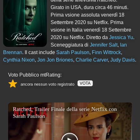
Girato in USA, dura circa 46 minuti.
Prima vsione assoluta venerdì 18
Settembre 2020 su Netflix. Prima
vsione in Italia venerdì 18 Settembre
2020 su Netflix. Diretto da
Jessica Yu
.
Sceneggiatura di
Jennifer Salt
,
Ian
Brennan
. Il cast include
Sarah Paulson
,
Finn Wittrock
,
Cynthia Nixon
,
Jon Jon Briones
,
Charlie Carver
,
Judy Davis
.
Voto Pubblico mtRating:
VOTA
ancora nessun voto registrato