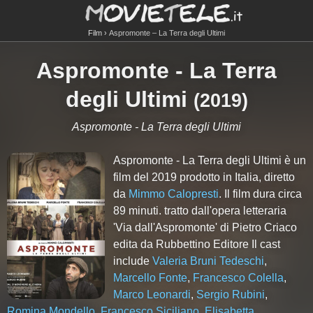
Film
Aspromonte – La Terra degli Ultimi
Aspromonte - La Terra
degli Ultimi
(
2019
)
Aspromonte - La Terra degli Ultimi
Aspromonte - La Terra degli Ultimi è un
film del 2019 prodotto in Italia, diretto
da
Mimmo Calopresti
. Il film dura circa
89
minuti. tratto dall'opera letteraria
'Via dall'Aspromonte' di Pietro Criaco
edita da Rubbettino Editore Il cast
include
Valeria Bruni Tedeschi
,
Marcello Fonte
,
Francesco Colella
,
Marco Leonardi
,
Sergio Rubini
,
Romina Mondello
,
Francesco Siciliano
,
Elisabetta