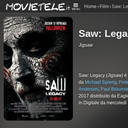
Home
Film
Saw: L
MENU
Saw: Lega
Jigsaw
Saw: Legacy
(Jigsaw)
è 
da
Michael Spierig
,
Pete
Anderson
,
Paul Braunst
2017 distribuito da Eag
in Digitale da mercoledì