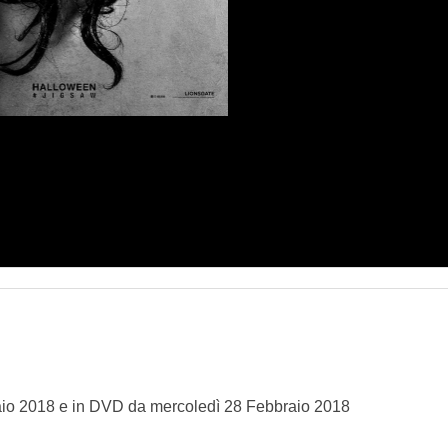
raio 2018 e in DVD da mercoledì 28 Febbraio 2018