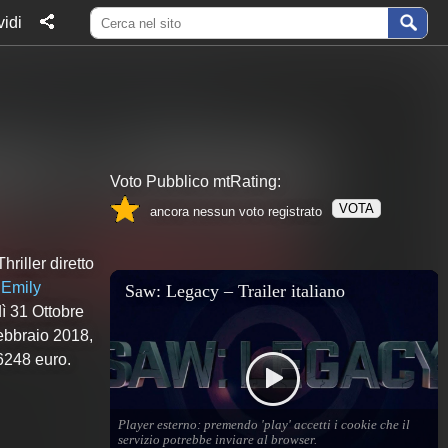
idi
Voto Pubblico mtRating:
VOTA
ancora nessun voto registrato
riller diretto
Emily
dì 31 Ottobre
ebbraio 2018,
6248 euro.