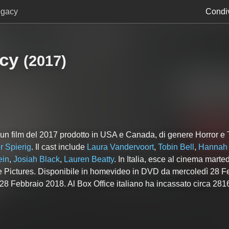
egacy
Condiv
cy
(
2017
)
un film del 2017 prodotto in USA e Canada, di genere Horror e Th
r Spierig
. Il cast include
Laura Vandervoort
,
Tobin Bell
,
Hannah 
ein
,
Josiah Black
,
Lauren Beatty
. In Italia, esce al cinema marte
le Pictures. Disponibile in homevideo in DVD da mercoledì 28 F
 28 Febbraio 2018. Al Box Office italiano ha incassato circa 281