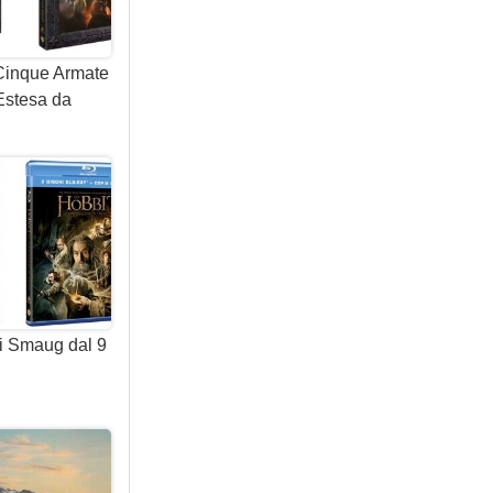
 Cinque Armate
 Estesa da
i Smaug dal 9