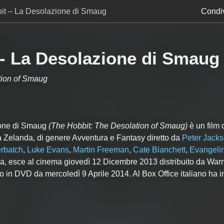
it – La Desolazione di Smaug
Condiv
 - La Desolazione di Smaug
tion of Smaug
ione di Smaug
(The Hobbit: The Desolation of Smaug)
è un film 
 Zelanda, di genere Avventura e Fantasy diretto da
Peter Jack
rbatch
,
Luke Evans
,
Martin Freeman
,
Cate Blanchett
,
Evangelin
alia, esce al cinema giovedì 12 Dicembre 2013 distribuito da War
 in DVD da mercoledì 9 Aprile 2014. Al Box Office italiano ha i