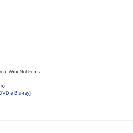
ma, WingNut Films
uro
 DVD e Blu-ray
]