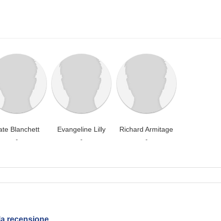
ate Blanchett
Evangeline Lilly
Richard Armitage
-
-
-
la recensione