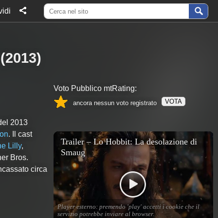
idi
(
2013
)
Voto Pubblico mtRating:
VOTA
ancora nessun voto registrato
del 2013
son
. Il cast
e Lilly
,
ner Bros.
ncassato circa