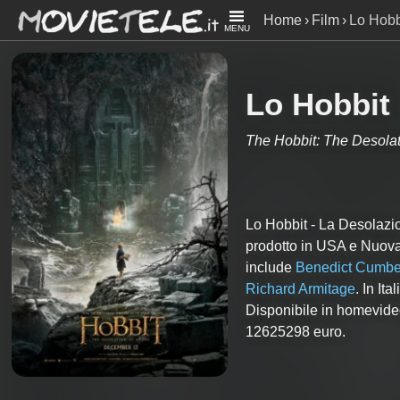
Home
Film
Lo Hobb
MENU
Lo Hobbit
The Hobbit: The Desola
Lo Hobbit - La Desolaz
prodotto in USA e Nuova
include
Benedict Cumbe
Richard Armitage
. In It
Disponibile in homevideo
12625298 euro.