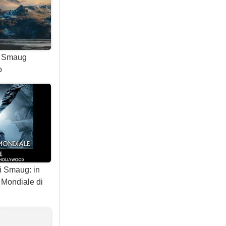
di Smaug
o
i Smaug: in
 Mondiale di