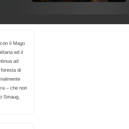
 con il Mago
itaria ed il
ntinua ad
foresta di
finalmente
ltra – che non
ago Smaug.