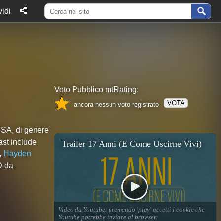
idi
Voto Pubblico mtRating:
VOTA
ancora nessun voto registrato
USA, di genere
cast include
,
Hayden
D da