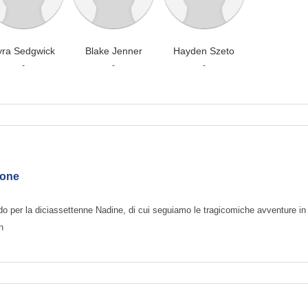
yra Sedgwick
Blake Jenner
Hayden Szeto
-
-
-
ione
 modo per la diciassettenne Nadine, di cui seguiamo le tragicomiche avventure in
n