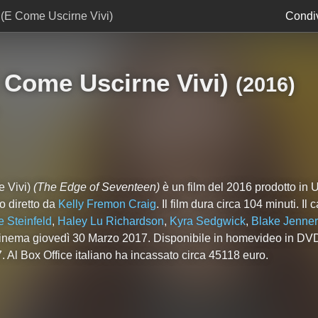
 (E Come Uscirne Vivi)
Condiv
 Come Uscirne Vivi)
(
2016
)
e Vivi)
(The Edge of Seventeen)
è un film del 2016 prodotto in 
 diretto da
Kelly Fremon Craig
. Il film dura circa
104
minuti. Il 
e Steinfeld
,
Haley Lu Richardson
,
Kyra Sedgwick
,
Blake Jenner
al cinema giovedì 30 Marzo 2017. Disponibile in homevideo in DV
 Al Box Office italiano ha incassato circa 45118 euro.