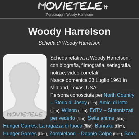
Personaggi
Woody Harrelson
Woody Harrelson
Scheda di Woody Harrelson
Scheda relativa a Woody Harrelson,
con biografia, filmografia, seriegrafia,
notizie, video correlati.
Nasce domenica 23 Luglio 1961 in
Midland, Texas, USA.
Persona conosciuta per
North Country
– Storia di Josey
,
Amici di letto
(film)
,
Wilson
,
EdTV – Sintonizzati
(film)
(film)
per vederlo
,
Sette anime
,
(film)
(film)
Hunger Games: La ragazza di fuoco
,
Bunraku
,
(film)
(film)
Hunger Games
,
Zombieland – Doppio Colpo
,
Solo:
(film)
(film)