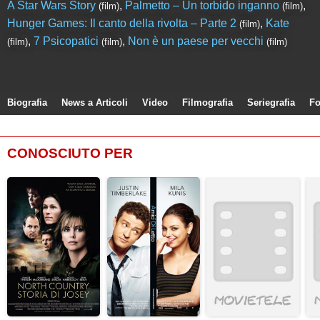
A Star Wars Story
,
Palmetto – Un torbido inganno
,
(film)
(film)
Hunger Games: Il canto della rivolta – Parte 2
,
Kate
(film)
,
7 Psicopatici
,
Non è un paese per vecchi
(film)
(film)
(film)
Biografia
News a Articoli
Video
Filmografia
Seriegrafia
Fo
CONOSCIUTO PER