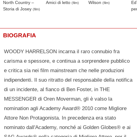
North Country –
Amici di letto
Wilson
EdT
(film)
(film)
Storia di Josey
pe
(film)
BIOGRAFIA
WOODY HARRELSON incarna il raro connubio fra
carisma e spessore, e continua a sorprendere pubblico
e critica sia nei film mainstream che nelle produzioni
indipendenti. Il suo ritratto del responsabile della notifica
di un incidente, al fianco di Ben Foster, in THE
MESSENGER di Oren Moverman, gli è valso la
nomination agli Academy Award® 2010 come Migliore
Attore Non Protagonista. In precedenza era stato
nominato dall'Academy, nonché ai Golden Globes® e ai
SAG Awards® nella categoria di Migliore Attore, per il