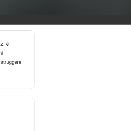
tz, è
ni
istruggere