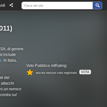
idi
011
)
USA, di genere
st include
z
. In Italia,
Voto Pubblico mtRating:
VOTA
ancora nessun voto registrato
ti dal
attacchi
tro un nemico
ncontra sul