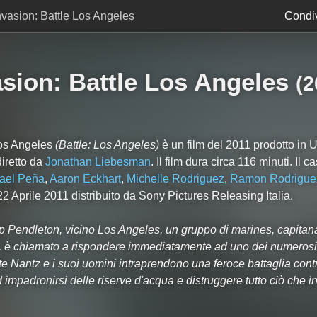
nvasion: Battle Los Angeles
Condiv
sion: Battle Los Angeles
(
2
Los Angeles
(Battle: Los Angeles)
è un film del 2011 prodotto in 
iretto da
Jonathan Liebesman
. Il film dura circa
116
minuti. Il ca
ael Peña
,
Aaron Eckhart
,
Michelle Rodriguez
,
Ramon Rodrigue
2 Aprile 2011 distribuito da Sony Pictures Releasing Italia.
 Pendleton, vicino Los Angeles, un gruppo di marines, capitana
 è chiamato a rispondere immediatamente ad uno dei numerosi 
nte Nantz e i suoi uomini intraprendono una feroce battaglia con
 impadronirsi delle riserve d'acqua e distruggere tutto ciò che i