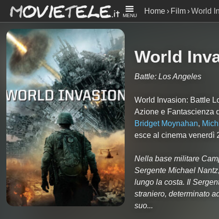
Home
Film
World I
MENU
World Inva
Battle: Los Angeles
World Invasion: Battle 
Azione e Fantascienza d
Bridget Moynahan
,
Mich
esce al cinema venerdì 2
Nella base militare Camp
Sergente Michael Nantz,
lungo la costa. Il Serge
straniero, determinato ad
suo...