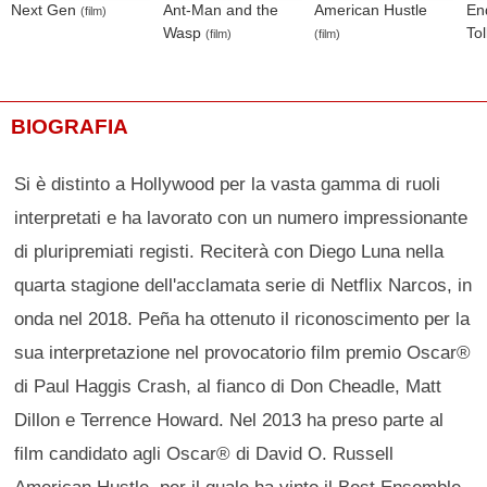
Next Gen
Ant-Man and the
American Hustle
En
(film)
Wasp
Tol
(film)
(film)
BIOGRAFIA
Si è distinto a Hollywood per la vasta gamma di ruoli
interpretati e ha lavorato con un numero impressionante
di pluripremiati registi. Reciterà con Diego Luna nella
quarta stagione dell'acclamata serie di Netflix Narcos, in
onda nel 2018. Peña ha ottenuto il riconoscimento per la
sua interpretazione nel provocatorio film premio Oscar®
di Paul Haggis Crash, al fianco di Don Cheadle, Matt
Dillon e Terrence Howard. Nel 2013 ha preso parte al
film candidato agli Oscar® di David O. Russell
American Hustle, per il quale ha vinto il Best Ensemble