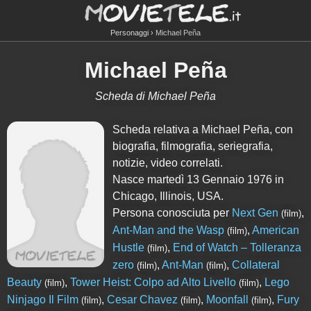
Personaggi
Michael Peña
Michael Peña
Scheda di Michael Peña
Scheda relativa a Michael Peña, con
biografia, filmografia, seriegrafia,
notizie, video correlati.
Nasce martedì 13 Gennaio 1976 in
Chicago, Illinois, USA.
Persona conosciuta per
Next Gen
,
(film)
Ant-Man and the Wasp
,
American
(film)
Hustle
,
End of Watch – Tolleranza
(film)
zero
,
Ant-Man
,
Collateral
(film)
(film)
Beauty
,
Tower Heist: Colpo ad Alto Livello
,
Lego
(film)
(film)
Ninjago Il Film
,
Cesar Chavez
,
Moonfall
,
Fury
(film)
(film)
(film)