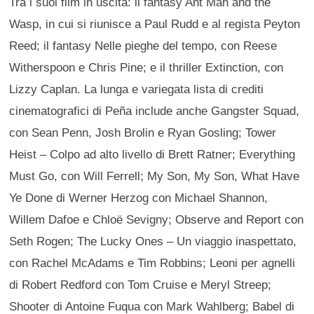
Tra i suoi film in uscita: il fantasy Ant Man and the
Wasp, in cui si riunisce a Paul Rudd e al regista Peyton
Reed; il fantasy Nelle pieghe del tempo, con Reese
Witherspoon e Chris Pine; e il thriller Extinction, con
Lizzy Caplan. La lunga e variegata lista di crediti
cinematografici di Peña include anche Gangster Squad,
con Sean Penn, Josh Brolin e Ryan Gosling; Tower
Heist – Colpo ad alto livello di Brett Ratner; Everything
Must Go, con Will Ferrell; My Son, My Son, What Have
Ye Done di Werner Herzog con Michael Shannon,
Willem Dafoe e Chloë Sevigny; Observe and Report con
Seth Rogen; The Lucky Ones – Un viaggio inaspettato,
con Rachel McAdams e Tim Robbins; Leoni per agnelli
di Robert Redford con Tom Cruise e Meryl Streep;
Shooter di Antoine Fuqua con Mark Wahlberg; Babel di