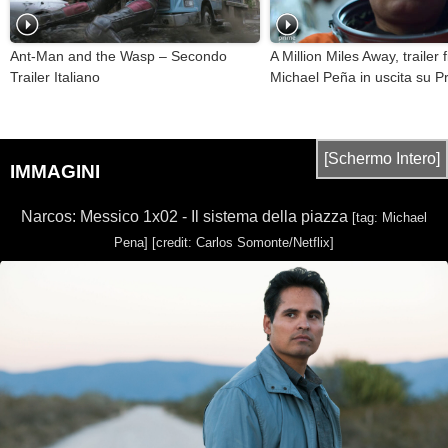
Ant-Man and the Wasp – Secondo
A Million Miles Away, trailer 
Trailer Italiano
Michael Peña in uscita su P
[Schermo Intero]
IMMAGINI
Narcos: Messico 1x02 - Il sistema della piazza
[tag: Michael
Pena]
[credit: Carlos Somonte/Netflix]