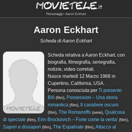
Personaggi
Aaron Eckhart
Aaron Eckhart
Scheda di Aaron Eckhart
Scheda relativa a Aaron Eckhart, con
biografia, filmografia, seriegrafia,
notizie, video correlati.
Nasce martedì 12 Marzo 1968 in
Cupertino, California, USA.
Persona conosciuta per
Ti presento
Bill
,
Possession – Una storia
(film)
romantica
,
Il cavaliere oscuro
(film)
,
The Romanoffs
,
Qualcosa
(film)
(serie)
di speciale
,
Erin Brockovich – Forte come la verita’
,
(film)
(film)
Sapori e dissapori
,
The Expatriate
,
Attacco al
(film)
(film)