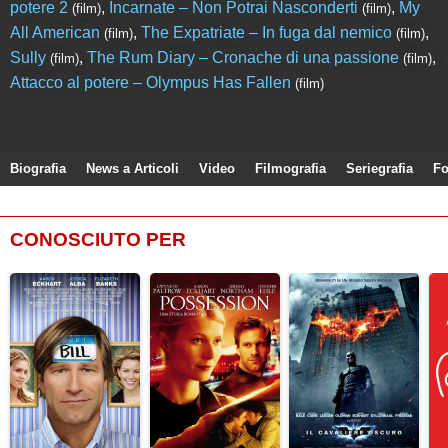
potere 2
,
Incarnate – Non Potrai Nasconderti
,
My
(film)
(film)
All American
,
The Expatriate – In fuga dal nemico
,
(film)
(film)
Sully
,
The Rum Diary – Cronache di una passione
,
(film)
(film)
Attacco al potere – Olympus Has Fallen
(film)
Biografia
News a Articoli
Video
Filmografia
Seriegrafia
Fo
CONOSCIUTO PER