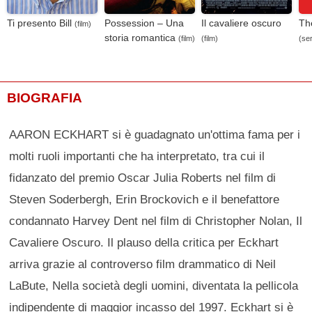
Ti presento Bill
Possession – Una
Il cavaliere oscuro
Th
(film)
storia romantica
(film)
(film)
(ser
BIOGRAFIA
AARON ECKHART si è guadagnato un'ottima fama per i
molti ruoli importanti che ha interpretato, tra cui il
fidanzato del premio Oscar Julia Roberts nel film di
Steven Soderbergh, Erin Brockovich e il benefattore
condannato Harvey Dent nel film di Christopher Nolan, Il
Cavaliere Oscuro. Il plauso della critica per Eckhart
arriva grazie al controverso film drammatico di Neil
LaBute, Nella società degli uomini, diventata la pellicola
indipendente di maggior incasso del 1997. Eckhart si è