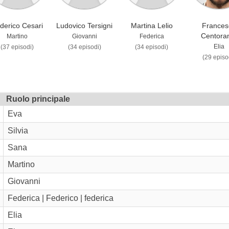
derico Cesari
Ludovico Tersigni
Martina Lelio
Frances
Centora
Martino
Giovanni
Federica
Elia
(37 episodi)
(34 episodi)
(34 episodi)
(29 episo
Ruolo principale
Eva
Silvia
Sana
Martino
Giovanni
Federica | Federico | federica
Elia