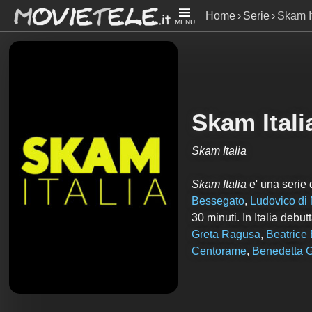
Home
Serie
Skam I
MENU
Skam Itali
Skam Italia
Skam Italia
e' una serie 
Bessegato
,
Ludovico di 
30 minuti. In Italia deb
Greta Ragusa
,
Beatrice 
Centorame
,
Benedetta G