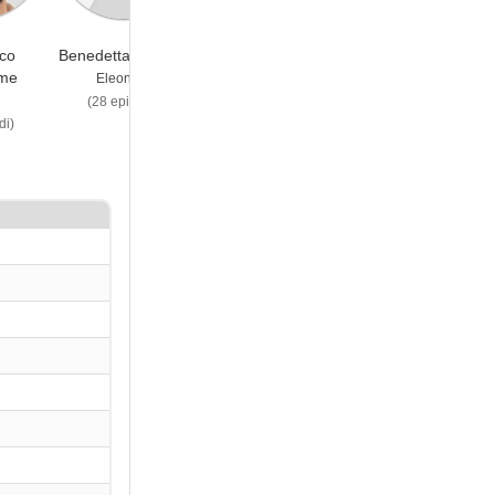
co
Benedetta Gargari
Giancarlo
Rocco Fasano
me
Commare
Eleonora
Niccolò
Edoardo
(28 episodi)
(23 episodi)
di)
(24 episodi)