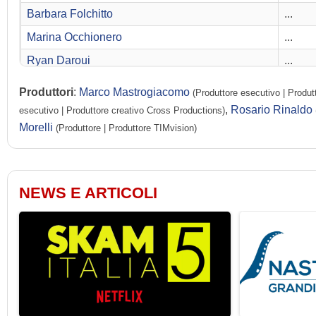
Barbara Folchitto
...
Marina Occhionero
...
Ryan Daroui
...
Ahmed Hafiene
...
Produttori
:
Marco Mastrogiacomo
(Produttore esecutivo | Produ
Giulia Schiavo
...
,
Rosario Rinaldo
esecutivo | Produttore creativo Cross Productions)
Morelli
(Produttore | Produttore TIMvision)
Danial Daroui
...
Alice Luvisoni
...
Massimo Reale
...
NEWS E ARTICOLI
Mauro Lamanna
...
Marco Todisco
...
Anna Ferzetti
...
Valentina Romani
...
Lavinia Biagi
...