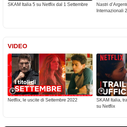
Martina Querini
...
SKAM Italia 5 su Netflix dal 1 Settembre
Nastri d’Argent
Sonia Amini
...
Internazionali 
Somaia Halawa
...
Bianca Nappi
...
Christian Ginepro
...
VIDEO
Joel Bakary Sy
...
Giorgio Sales
...
Mauro Racanati
...
Clementina Aliberti
...
Cristian Di Sante
...
Andrea Giannini
...
Netflix, le uscite di Settembre 2022
SKAM Italia, tra
Alessia D'Anna
...
su Netflix
Rossella Celati
...
Pietro Ragusa
...