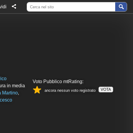
idi
ico
Voto Pubblico mtRating:
ura in media
VOTA
ancora nessun voto registrato
 Martino
,
cesco