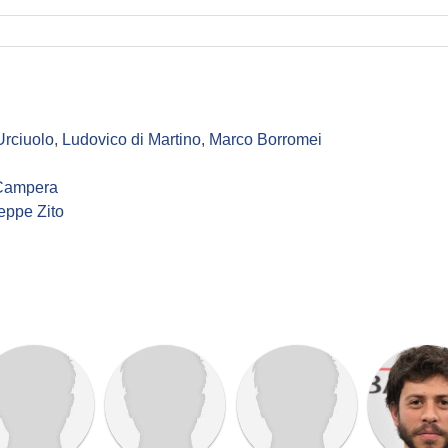
Urciuolo
,
Ludovico di Martino
,
Marco Borromei
Campera
eppe Zito