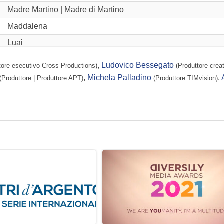
Madre Martino | Madre di Martino
Maddalena
Luai
Padre Sana
,
Ludovico Bessegato
ttore esecutivo Cross Productions)
(Produttore creat
Alice
,
Michela Palladino
,
(Produttore | Produttore APT)
(Produttore TIMvision)
Driss
Carlotta
Dott. Spera
Andrea
Ragazzo Teatro | Ragazzo teatro
Madre di Eva
Maria
Mamma di Eleonora