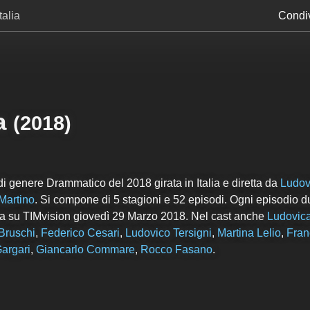
talia
Condiv
a
(2018)
di genere Drammatico del 2018 girata in Italia e diretta da
Ludov
Martino
. Si compone di
5
stagioni e
52
episodi. Ogni episodio d
utta su TIMvision giovedì 29 Marzo 2018. Nel cast anche
Ludovica
Bruschi
,
Federico Cesari
,
Ludovico Tersigni
,
Martina Lelio
,
Fran
argari
,
Giancarlo Commare
,
Rocco Fasano
.