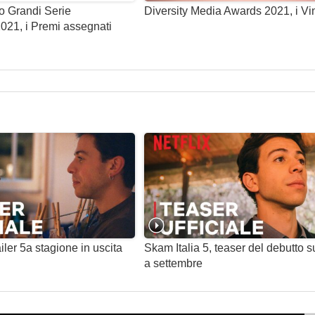
Marta
o Grandi Serie
Diversity Media Awards 2021, i Vin
Maryam
2021, i Premi assegnati
Majda
Ginecologa
Professor Boccia
Dario
Ragazzo Rissa 1 | ragazzo rissa 1
Ragazzo Rissa 2 | ragazzo rissa 2
Amica di Alice
Agente di Polizia
Buttafuori
iler 5a stagione in uscita
Skam Italia 5, teaser del debutto su
Agente BeB
a settembre
Paola Folena
Padre Silvia