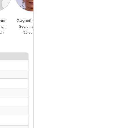
nes
Gwyneth Paltrow
David Corenswet
Benjamin Barrett
hton
Georgina Hobart
River Barkley
Ricardo
di)
(15 episodi)
(11 episodi)
(9 episodi)