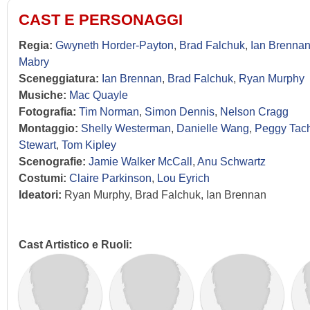
CAST E PERSONAGGI
Regia:
Gwyneth Horder-Payton
,
Brad Falchuk
,
Ian Brenna
Mabry
Sceneggiatura:
Ian Brennan
,
Brad Falchuk
,
Ryan Murphy
Musiche:
Mac Quayle
Fotografia:
Tim Norman
,
Simon Dennis
,
Nelson Cragg
Montaggio:
Shelly Westerman
,
Danielle Wang
,
Peggy Tach
Stewart
,
Tom Kipley
Scenografie:
Jamie Walker McCall
,
Anu Schwartz
Costumi:
Claire Parkinson
,
Lou Eyrich
Ideatori:
Ryan Murphy, Brad Falchuk, Ian Brennan
Cast Artistico e Ruoli: