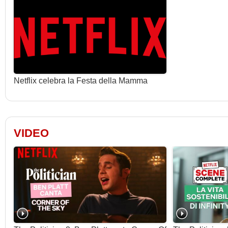
Ava Eisenson
...
Clark Carmichael
...
Daryl Edwards
...
James Waterston
...
Sandra Landers
...
Netflix celebra la Festa della Mamma
Alveraz Ricardez
...
Tracy S. Lee
...
Karen Brundage
...
VIDEO
Courtney Taylor Burness
...
Adam Wang
...
Jordan Wall
...
Andrew Patrick Ralston
...
Nathan Howard
...
Doreen Calderon
...