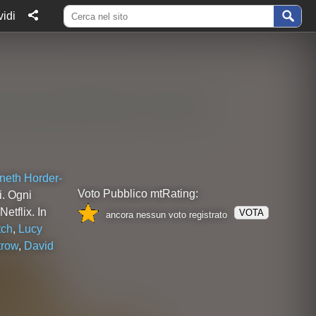
idi
eth Horder-
Voto Pubblico mtRating:
. Ogni
etflix. In
VOTA
ancora nessun voto registrato
tch
,
Lucy
trow
,
David