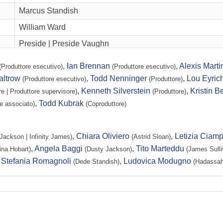
Marcus Standish
William Ward
Preside | Preside Vaughn
Thomas
,
Ian Brennan
,
Alexis Mart
(Produttore esecutivo)
(Produttore esecutivo)
Brigitte
altrow
,
Todd Nenninger
,
Lou Eyric
(Produttore esecutivo)
(Produttore)
,
Kenneth Silverstein
,
Kristin B
e | Produttore supervisore)
(Produttore)
Theo Sloan
,
Todd Kubrak
re associato)
(Coproduttore)
Lisbeth Sloan
Cooper
,
Chiara Oliviero
,
Letizia Ciam
y Jackson | Infinity James)
(Astrid Sloan)
Mr. Happ
,
Angela Baggi
,
Tito Marteddu
ina Hobart)
(Dusty Jackson)
(James Sulli
Cameriera
,
Stefania Romagnoli
,
Ludovica Modugno
(Dede Standish)
(Hadassah
Detective
Ufficiale McKay | Ufficiale MacKay
Shamano George