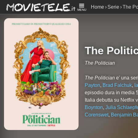
Home
Serie
The Pol
MENU
The Politi
The Politician
The Politician
e' una ser
Payton
,
Brad Falchuk
,
I
episodio dura in media 5
Italia debutta su Netfli
Boynton
,
Julia Schlaepf
Corenswet
,
Benjamin Ba