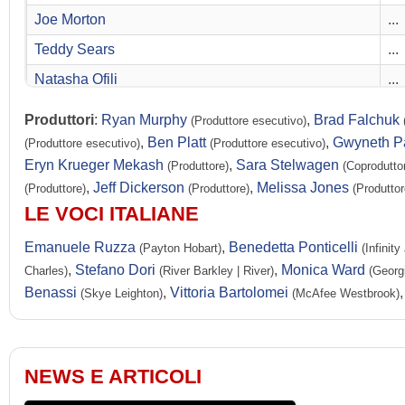
Joe Morton
...
Teddy Sears
...
Natasha Ofili
...
Richard Wharton
...
Produttori
:
Ryan Murphy
,
Brad Falchuk
(Produttore esecutivo)
Martina Navratilova
...
,
Ben Platt
,
Gwyneth P
(Produttore esecutivo)
(Produttore esecutivo)
Eryn Krueger Mekash
,
Sara Stelwagen
(Produttore)
(Coproduttor
Dylan McDermott
...
,
Jeff Dickerson
,
Melissa Jones
(Produttore)
(Produttore)
(Produtto
January Jones
...
LE VOCI ITALIANE
Rick Holmes
...
Emanuele Ruzza
,
Benedetta Ponticelli
(Payton Hobart)
(Infinit
Troy Blendell
...
,
Stefano Dori
,
Monica Ward
Charles)
(River Barkley | River)
(Georg
Carrie Gibson
...
Benassi
,
Vittoria Bartolomei
(Skye Leighton)
(McAfee Westbrook)
Eric Nenninger
...
Sky Soleil
...
NEWS E ARTICOLI
Joseph Runningfox
...