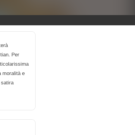
terà
stian. Per
ticolarissima
a moralità e
 satira