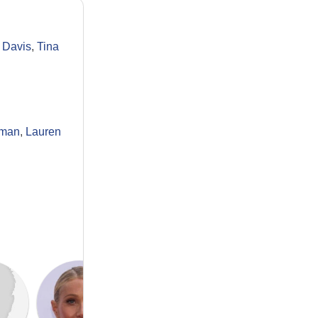
 Davis
,
Tina
rman
,
Lauren