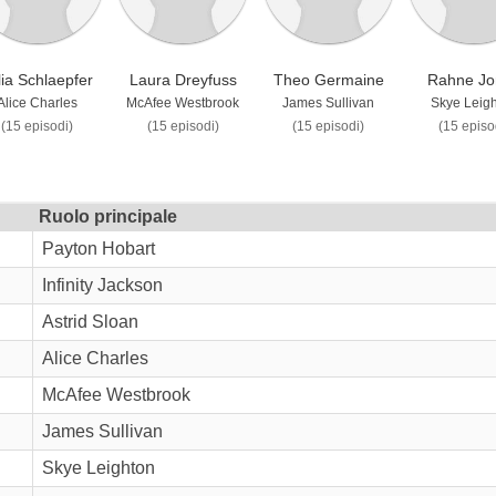
lia Schlaepfer
Laura Dreyfuss
Theo Germaine
Rahne Jo
Alice Charles
McAfee Westbrook
James Sullivan
Skye Leig
(15 episodi)
(15 episodi)
(15 episodi)
(15 episo
Ruolo principale
Payton Hobart
Infinity Jackson
Astrid Sloan
Alice Charles
McAfee Westbrook
James Sullivan
Skye Leighton