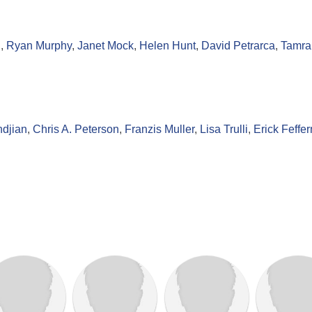
n
,
Ryan Murphy
,
Janet Mock
,
Helen Hunt
,
David Petrarca
,
Tamra
djian
,
Chris A. Peterson
,
Franzis Muller
,
Lisa Trulli
,
Erick Feffe