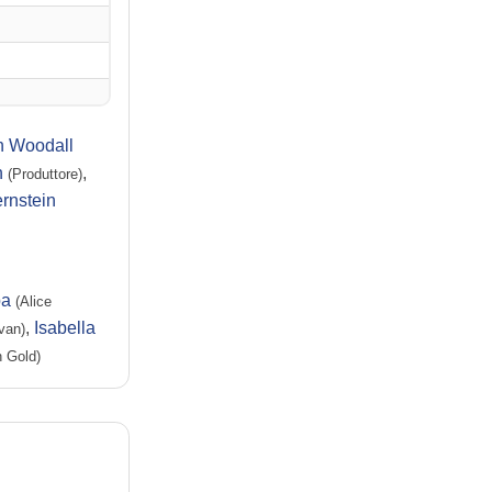
in Woodall
h
,
(Produttore)
ernstein
pa
(Alice
,
Isabella
van)
 Gold)