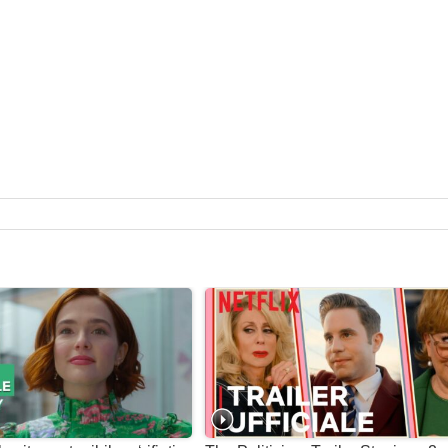
Riva Mandel
-
-
-
- | Anna Whitcolm
Poliziotto
Vicki
Donna nel giardino
Hostess
Mr. Anselm
Ivy
Dean Lawrence
Damien
Bibliotecario