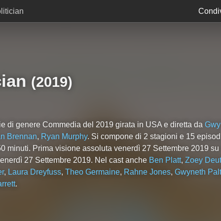
itician
Condiv
cian
(2019)
ie di genere Commedia del 2019 girata in USA e diretta da
Gwyn
an Brennan
,
Ryan Murphy
. Si compone di
2
stagioni e
15
episodi
0 minuti. Prima visione assoluta venerdì 27 Settembre 2019 su N
x venerdì 27 Settembre 2019. Nel cast anche
Ben Platt
,
Zoey Deu
er
,
Laura Dreyfuss
,
Theo Germaine
,
Rahne Jones
,
Gwyneth Pal
rrett
.