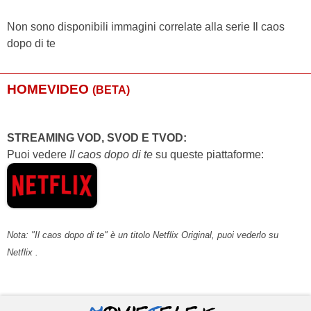
Noemi Blanco
...
-
Xacobe Sanz
...
-
Non sono disponibili immagini correlate alla serie Il caos
dopo di te
Cristian Castro
...
-
Carlos Miguel
...
-
HOMEVIDEO
Jiménez
(BETA)
Javier Galego
...
-
Sofia Iglesias
...
-
STREAMING VOD, SVOD E TVOD:
Puoi vedere
Il caos dopo di te
su queste piattaforme:
Javier Estévez
...
-
Guillermo Lopez
...
-
Nani Matos
...
-
Alberto Medeiros
...
-
Nota: "Il caos dopo di te" è un titolo Netflix Original, puoi vederlo su
Nuria Montero
...
-
Netflix .
Miguel Moreno
...
-
Pia Nicoletti
...
-