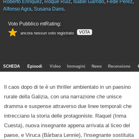
Roberto Enríquez
,
Roque Ruíz
,
Isabel Garrido
,
Fede Pérez
,
Alfonso Agra
,
Susana Dans
.
Voto Pubblico mtRating:
VOTA
ancora nessun voto registrato
SCHEDA
Episodi
Video
Immagini
News
Recensione
Il caos dopo di te è un thriller ambientato in un paesino
rurale della Galizia, con una narrazione che unisce
dramma e suspense attraverso due linee temporali che
intrecciano la storia delle protagoniste. Raquel (Inma
Cuesta), nuova insegnante appena arrivata al liceo del
paese, e Viruca (Bárbara Lennie), l'insegnante sostituita