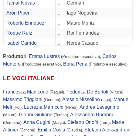
Tamar Novas
...
Germán
Arón Piper
...
Iago Nogueira
Roberto Enríquez
...
Mauro Muniz
Roque Ruíz
...
Roi Fernández
Isabel Garrido
...
Nerea Casado
Fede Pérez
...
Demetrio
Produttori
:
Emma Lustres
,
Carlos
(Produttore esecutivo)
Alfonso Agra
...
Tomás Nogueira
Montero
,
Borja Pena
(Produttore esecutivo)
(Produttore esecutivo)
Susana Dans
...
Marga
LE VOCI ITALIANE
Xavier Estévez
...
-
Francesca Manicone
,
Federica De Bortoli
,
(Raquel)
(Viruca)
Xosé Tourinan
...
-
Massimo Triggiani
,
Alessio Nissolino
,
Manuel
(German)
(Iago)
María Tasende
...
-
Meli
,
Lucrezia Marricchi
,
Andrea Lavagnino
(Roi)
(Nerea)
Camila Bossa
...
-
,
Gianni Giuliano
,
Alessandro Budroni
(Mauro)
(Tomas)
,
Anna Cugini
,
Stefano Onofri
,
Marta
(Demetrio)
(Marga)
(Tere)
María Costas
...
-
Altinier
,
Emilia Costa
,
Stefano Alessandroni
(Concha)
(Claudia)
Abril Zamora
...
-