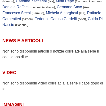
,
Carolina Zaccarini
,
Mirta Pepe
,
(Ramon)
(Isa)
(Carmen | Carmina)
Chelo Falcon
...
-
Daniele Raffaeli
,
Germana Savo
,
(Gabriel Acebedo)
(Ana)
Francesco Sechi
,
Michela Alborghetti
,
Raffaele
(Ferreiro)
(Iria)
Ana Santos
...
-
Carpentieri
,
Federico Caruso Cardelli
,
Guido Di
(Simon)
(Abel)
Mela Casal
...
-
Naccio
(Pascual)
Cesar Cambeiro
...
-
Xosé Eirín
...
-
NEWS E ARTICOLI
Eduardo Rosa
...
-
Non sono disponibili articoli o notizie correlate alla serie Il
Mónica Camaño
...
-
caos dopo di te
Axel Fernández
...
-
Miro Margariños
...
-
VIDEO
Pepo Suevos
...
-
Non sono disponibili video correlati alla serie Il caos dopo di
Pablo Alonso
...
-
te
Tito Azar
...
-
Irene Berciano
...
-
IMMAGINI