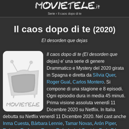
Serie
Il caos dopo di te
Il caos dopo di te
(2020)
El desorden que dejas
Il caos dopo di te
(El desorden que
dejas)
e' una serie di genere
Drammatico e Mystery del 2020 girata
in Spagna e diretta da
Sílvia Quer
,
Roger Gual
,
Carlos Montero
. Si
compone di
una
stagione e
8
episodi.
Ogni episodio dura in media 45 minuti.
Prima visione assoluta venerdì 11
Dicembre 2020 su Netflix. In Italia
debutta su Netflix venerdì 11 Dicembre 2020. Nel cast anche
Inma Cuesta
,
Bárbara Lennie
,
Tamar Novas
,
Arón Piper
,