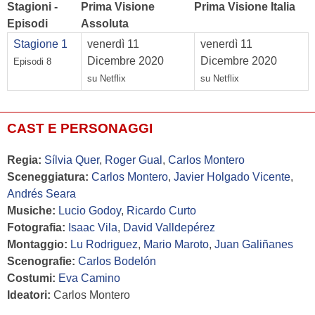
Stagioni -
Prima Visione
Prima Visione Italia
Episodi
Assoluta
Stagione 1
venerdì 11
venerdì 11
Dicembre 2020
Dicembre 2020
Episodi 8
su Netflix
su Netflix
CAST E PERSONAGGI
Regia:
Sílvia Quer
,
Roger Gual
,
Carlos Montero
Sceneggiatura:
Carlos Montero
,
Javier Holgado Vicente
,
Andrés Seara
Musiche:
Lucio Godoy
,
Ricardo Curto
Fotografia:
Isaac Vila
,
David Valldepérez
Montaggio:
Lu Rodriguez
,
Mario Maroto
,
Juan Galiñanes
Scenografie:
Carlos Bodelón
Costumi:
Eva Camino
Ideatori:
Carlos Montero