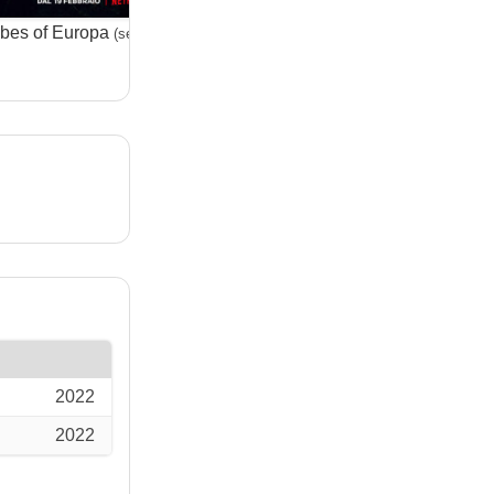
ibes of Europa
Helstrom
(serie)
(serie)
2022
2022