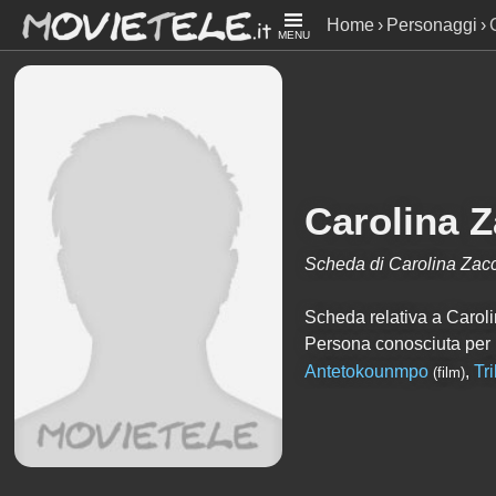
Home
Personaggi
MENU
Carolina Z
Scheda di Carolina Zacc
Scheda relativa a Carolina
Persona conosciuta per
Antetokounmpo
,
Tr
(film)