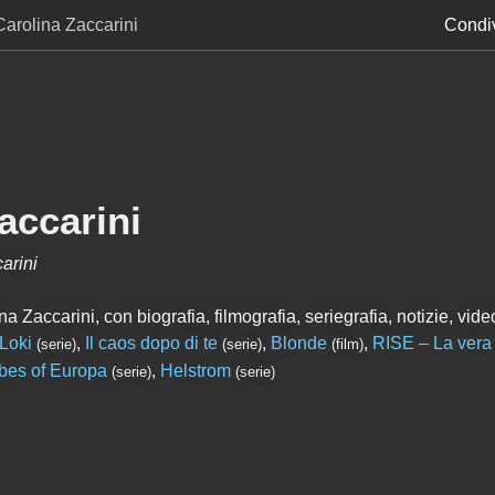
Carolina Zaccarini
Condiv
accarini
arini
 Zaccarini, con biografia, filmografia, seriegrafia, notizie, video
Loki
,
Il caos dopo di te
,
Blonde
,
RISE – La vera 
(serie)
(serie)
(film)
ibes of Europa
,
Helstrom
(serie)
(serie)