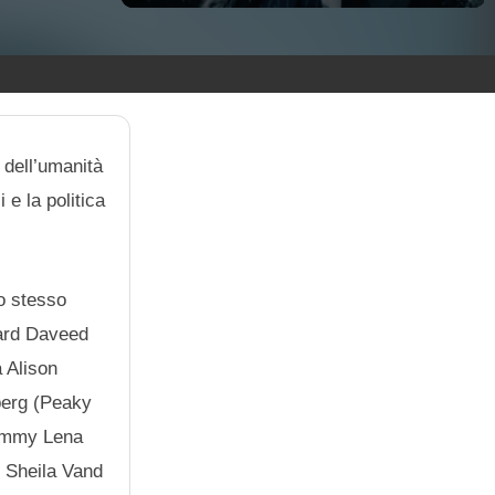
 dell’umanità
 e la politica
lo stesso
ward Daveed
a Alison
berg (Peaky
rammy Lena
, Sheila Vand