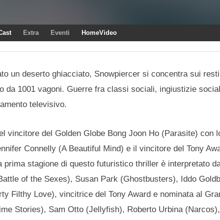
Cast
Extra
Eventi
HomeVideo
to un deserto ghiacciato, Snowpiercer si concentra sui resti
a 1001 vagoni. Guerre fra classi sociali, ingiustizie sociali
amento televisivo.
 del vincitore del Golden Globe Bong Joon Ho (Parasite) con 
nnifer Connelly (A Beautiful Mind) e il vincitore del Tony A
prima stagione di questo futuristico thriller è interpretato d
attle of the Sexes), Susan Park (Ghostbusters), Iddo Gold
ty Filthy Love), vincitrice del Tony Award e nominata al G
ime Stories), Sam Otto (Jellyfish), Roberto Urbina (Narcos)