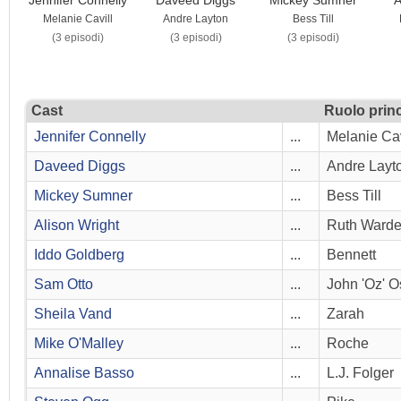
Melanie Cavill
Andre Layton
Bess Till
(3 episodi)
(3 episodi)
(3 episodi)
Cast
Ruolo princ
Jennifer Connelly
...
Melanie Cav
Daveed Diggs
...
Andre Layt
Mickey Sumner
...
Bess Till
Alison Wright
...
Ruth Warde
Iddo Goldberg
...
Bennett
Sam Otto
...
John 'Oz' O
Sheila Vand
...
Zarah
Mike O'Malley
...
Roche
Annalise Basso
...
L.J. Folger