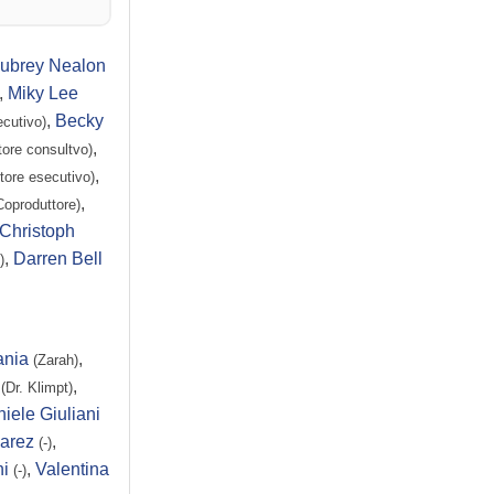
ubrey Nealon
,
Miky Lee
,
Becky
ecutivo)
,
tore consultvo)
,
tore esecutivo)
,
Coproduttore)
Christoph
,
Darren Bell
)
ania
,
(Zarah)
,
(Dr. Klimpt)
iele Giuliani
arez
,
(-)
ni
,
Valentina
(-)