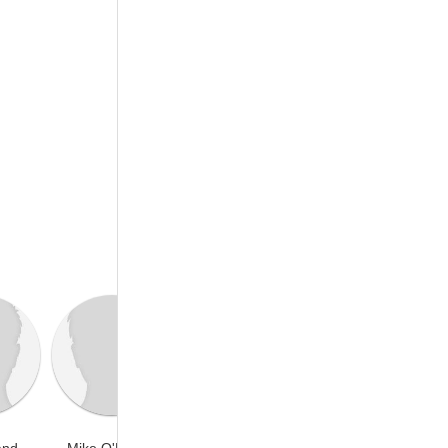
and
Mike O'Malley
Annalise Basso
Steven Ogg