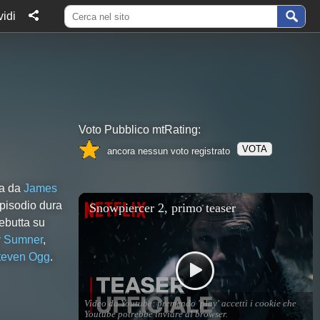
idi
Voto Pubblico mtRating:
VOTA
ancora nessun voto registrato
ta da
James
pisodio dura
ebutta su
y Sumner
,
teven Ogg
.