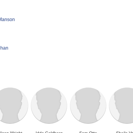
Manson
ghan
lison Wright
Iddo Goldberg
Sam Otto
Sheila V