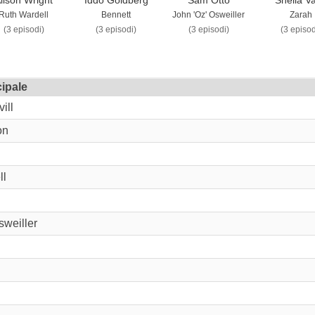
Ruth Wardell
Bennett
John 'Oz' Osweiller
Zarah
(3 episodi)
(3 episodi)
(3 episodi)
(3 episod
ipale
ill
on
ll
sweiller