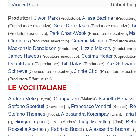
Vincent Gale
...
Robert Folg
Jonathan Lloyd Walker
...
Big John
Produttori
:
Jiwon Park
,
Alissa Bachner
(Produttore)
(Produttore
Madeleine Arthur
...
Nikki Genet
,
Scott Derrickson
,
B
(Coproduttore esecutivo)
(Produttore esecutivo)
,
Park Chan-Wook
,
Ma
(Produttore esecutivo)
(Produttore esecutivo)
Matt Murray
...
Erik
Clements
,
Graeme Manson
(Produttore esecutivo)
(Produttore ese
Dylan Schmid
...
Patterson
Mackenzie Donaldson
,
Lizzie Mickery
(Produttore)
(Produttore e
Sarah Strange
...
Suzanne
James Hawes
,
Cosima Herter
(Produttore esecutivo)
(Coproduttor
Doanld Joh
,
Bill Balas
,
Zak Schwartz
(Coproduttore)
(Produttore)
Ian Collins
...
Tristan
Schrewe
,
Jinnie Choi
(Coproduttore esecutivo)
(Produttore esecutiv
Ellie Harvie
...
Il Notaio
(Produttore Effetti Visivi)
Gabriel Jacob-Cross
...
Giovane Mi
LE VOCI ITALIANE
Michel Issa Rubio
...
Santiago
Andrea Mete
,
Giuppy Izzo
,
Isabella Benassi
(Layton)
(Melanie)
Elizabeth Thai
...
June
Stefano Sperduti
,
Francesco Venditti
,
Ro
(Osweiller | -)
(Bennet)
Stefano Thermes
,
Alessandra Korompay
,
Ilaria 
(Picca)
(Lilah)
Milli Wilkinson
...
Mikala
,
Giorgia Lepore
,
Luigi Morville
,
Rebe
(-)
(- | Miss Audrey)
(- | Javi)
Carolyn Qilin Yu
...
Mia
Rossella Acerbo
,
Fabrizio Bucci
,
Alessandro Budroni
(-)
(-)
(-
Lena Hall
...
Miss Audre