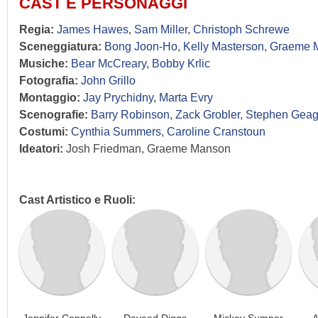
CAST E PERSONAGGI
Regia:
James Hawes
,
Sam Miller
,
Christoph Schrewe
Sceneggiatura:
Bong Joon-Ho
,
Kelly Masterson
,
Graeme 
Musiche:
Bear McCreary
,
Bobby Krlic
Fotografia:
John Grillo
Montaggio:
Jay Prychidny
,
Marta Evry
Scenografie:
Barry Robinson
,
Zack Grobler
,
Stephen Gea
Costumi:
Cynthia Summers
,
Caroline Cranstoun
Ideatori:
Josh Friedman, Graeme Manson
Cast Artistico e Ruoli:
Jennifer Connelly
Daveed Diggs
Mickey Sumner
A