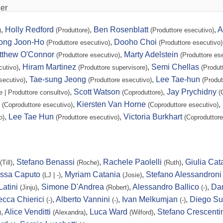
er
,
Holly Redford
,
Ben Rosenblatt
,
A
)
(Produttore)
(Produttore esecutivo)
ong Joon-Ho
,
Dooho Choi
(Produttore esecutivo)
(Produttore esecutivo)
tthew O'Connor
,
Marty Adelstein
(Produttore esecutivo)
(Produttore es
,
Hiram Martinez
,
Semi Chellas
cutivo)
(Produttore supervisore)
(Produt
,
Tae-sung Jeong
,
Lee Tae-hun
secutivo)
(Produttore esecutivo)
(Produt
,
Scott Watson
,
Jay Prychidny
e | Produttore consultvo)
(Coproduttore)
(
,
Kiersten Van Horne
,
(Coproduttore esecutivo)
(Coproduttore esecutivo)
,
Lee Tae Hun
,
Victoria Burkhart
o)
(Produttore esecutivo)
(Coproduttore
les
,
Stefano Benassi
,
Rachele Paolelli
,
Giulia Cat
(Till)
(Roche)
(Ruth)
ssa Caputo
,
Myriam Catania
,
Stefano Alessandroni
(LJ | -)
(Josie)
Latini
,
Simone D'Andrea
,
Alessandro Ballico
,
Dan
(Jinju)
(Robert)
(-)
cca Chierici
,
Alberto Vannini
,
Ivan Melkumjan
,
Diego Su
(-)
(-)
(-)
,
Alice Venditti
,
Luca Ward
,
Stefano Crescenti
)
(Alexandra)
(Wilford)
y