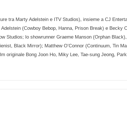
ure tra Marty Adelstein e ITV Studios), insieme a CJ Entert
Marty Adelstein (Cowboy Bebop, Hanna, Prison Break) e Becky
ow Studios; lo showrunner Graeme Manson (Orphan Black),
Alienist, Black Mirror); Matthew O’Connor (Continuum, Tin Ma
l film originale Bong Joon Ho, Miky Lee, Tae-sung Jeong, Pa