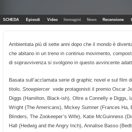
SCHEDA
Episodi
Video
Immagini
News
Recensione
Ambientata più di sette anni dopo che il mondo è diventa
che abitano in un treno in continuo movimento, composto d
di sopravvivenza si svolgono in questo avvincente adatt
Basata sull’acclamata serie di graphic novel e sul film
titolo,
Snowpiercer
vede protagonisti il premio Oscar Je
Diggs (Hamilton, Black-ish). Oltre a Connelly e Diggs, la 
Wright (The Americans), Mickey Sumner (Frances Ha, B
Blinders, The Zookeeper’s Wife), Katie McGuinness (Dir
Hall (Hedwig and the Angry Inch), Annalise Basso (Bedt