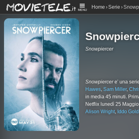
Home
Serie
Snowpi
MENU
Snowpierc
Snowpiercer
Snowpiercer
e' una seri
Hawes
,
Sam Miller
,
Chri
in media 45 minuti. Prim
Netflix lunedì 25 Maggi
Alison Wright
,
Iddo Gold