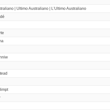
traliano | Ultimo Australiano | L'Ultimo Australiano
dé
rte
ma
inniw
tead
limpt
r