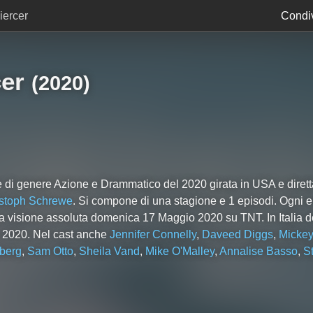
ercer
Condiv
er
(2020)
e di genere Azione e Drammatico del 2020 girata in USA e diret
stoph Schrewe
. Si compone di
una
stagione e
1
episodi. Ogni e
a visione assoluta domenica 17 Maggio 2020 su TNT. In Italia d
o 2020. Nel cast anche
Jennifer Connelly
,
Daveed Diggs
,
Micke
berg
,
Sam Otto
,
Sheila Vand
,
Mike O'Malley
,
Annalise Basso
,
S