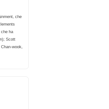
ainment, che
 Clements
 che ha
n); Scott
rk Chan-wook,