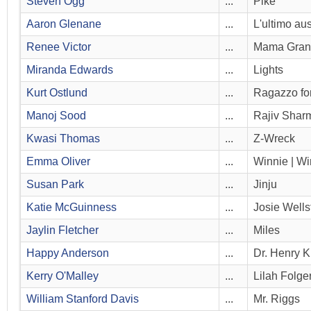
Steven Ogg
...
Pike
Aaron Glenane
...
L'ultimo aus
Renee Victor
...
Mama Gran
Miranda Edwards
...
Lights
Kurt Ostlund
...
Ragazzo fo
Manoj Sood
...
Rajiv Shar
Kwasi Thomas
...
Z-Wreck
Emma Oliver
...
Winnie | W
Susan Park
...
Jinju
Katie McGuinness
...
Josie Wells
Jaylin Fletcher
...
Miles
Happy Anderson
...
Dr. Henry K
Kerry O'Malley
...
Lilah Folge
William Stanford Davis
...
Mr. Riggs