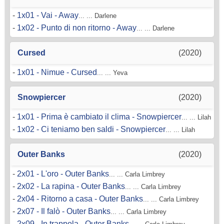
-
1x01 - Vai - Away
... ... Darlene
-
1x02 - Punto di non ritorno - Away
... ... Darlene
Cursed
(2020)
-
1x01 - Nimue - Cursed
... ... Yeva
Snowpiercer
(2020)
-
1x01 - Prima è cambiato il clima - Snowpiercer
... ... Lilah
-
1x02 - Ci teniamo ben saldi - Snowpiercer
... ... Lilah
Outer Banks
(2020)
-
2x01 - L'oro - Outer Banks
... ... Carla Limbrey
-
2x02 - La rapina - Outer Banks
... ... Carla Limbrey
-
2x04 - Ritorno a casa - Outer Banks
... ... Carla Limbrey
-
2x07 - Il falò - Outer Banks
... ... Carla Limbrey
-
2x09 - In trappola - Outer Banks