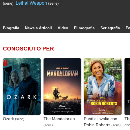
,
Lethal Weapon
(serie)
(serie)
Biografia
News a Articoli
Video
Filmografia
Seriegrafia
Fo
CONOSCIUTO PER
Ozark
The Mandalorian
Punti di svolta con
Th
(serie)
Robin Roberts
ca
(serie)
(serie)