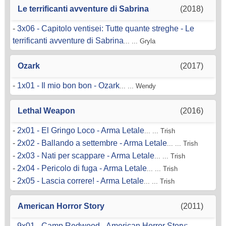
Le terrificanti avventure di Sabrina
(2018)
-
3x06 - Capitolo ventisei: Tutte quante streghe - Le
terrificanti avventure di Sabrina
... ... Gryla
Ozark
(2017)
-
1x01 - Il mio bon bon - Ozark
... ... Wendy
Lethal Weapon
(2016)
-
2x01 - El Gringo Loco - Arma Letale
... ... Trish
-
2x02 - Ballando a settembre - Arma Letale
... ... Trish
-
2x03 - Nati per scappare - Arma Letale
... ... Trish
-
2x04 - Pericolo di fuga - Arma Letale
... ... Trish
-
2x05 - Lascia correre! - Arma Letale
... ... Trish
American Horror Story
(2011)
-
9x01 - Camp Redwood - American Horror Story: