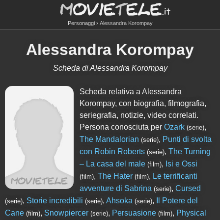
Personaggi
Alessandra Korompay
Alessandra Korompay
Scheda di Alessandra Korompay
Scheda relativa a Alessandra
Korompay, con biografia, filmografia,
seriegrafia, notizie, video correlati.
Persona conosciuta per
Ozark
,
(serie)
The Mandalorian
,
Punti di svolta
(serie)
con Robin Roberts
,
The Turning
(serie)
– La casa del male
,
Isi e Ossi
(film)
,
The Hater
,
Le terrificanti
(film)
(film)
avventure di Sabrina
,
Cursed
(serie)
,
Storie incredibili
,
Ahsoka
,
Il Potere del
(serie)
(serie)
(serie)
Cane
,
Snowpiercer
,
Persuasione
,
Physical
(film)
(serie)
(film)