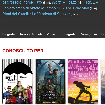
pettirosso di nome Patty
,
Worth – Il patto
,
RISE –
(film)
(film)
La vera storia di Antetokounmpo
,
The Gray Man
,
(film)
(film)
Pirati dei Caraibi: La Vendetta di Salazar
(film)
Biografia
News a Articoli
Video
Filmografia
Seriegrafia
Fo
CONOSCIUTO PER