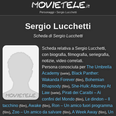
Personaggi
Sergio Lucchetti
Sergio Lucchetti
Scheda di Sergio Lucchetti
Scheda relativa a Sergio Lucchetti,
con biografia, filmografia, seriegrafia,
notizie, video correlati.
Persona conosciuta per
The Umbrella
Academy
,
Black Panther:
(serie)
Wakanda Forever
,
Bohemian
(film)
Rhapsody
,
She-Hulk: Attorney At
(film)
Law
,
Pirati dei Caraibi – Ai
(serie)
confini del Mondo
,
Le dindon – Il
(film)
tacchino
,
Awake
,
Ron – Un amico fuori programma
(film)
(film)
,
Zoo – Un amico da salvare
,
A Week Away
,
Un
(film)
(film)
(film)