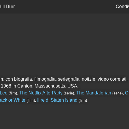
Bill Burr
Condiv
r, con biografia, filmografia, seriegrafia, notizie, video correlati.
 1968 in Canton, Massachusetts, USA.
Leo
,
The Netflix AfterParty
,
The Mandalorian
,
O
(film)
(serie)
(serie)
ack or White
,
Il re di Staten Island
(film)
(film)