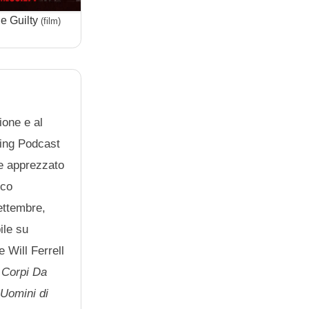
e Guilty
Black or White
Il re 
(film)
(film)
ione e al
ning Podcast
e apprezzato
oco
ettembre,
ile su
 Will Ferrell
g
Corpi Da
m
Uomini di