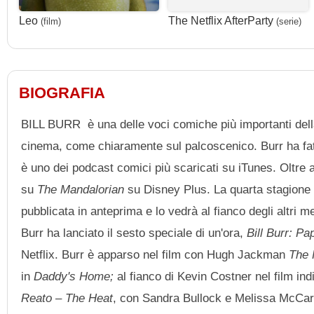
Leo
The Netflix AfterParty
(film)
(serie)
BIOGRAFIA
BILL BURR è una delle voci comiche più importanti dell
cinema, come chiaramente sul palcoscenico. Burr ha fatt
è uno dei podcast comici più scaricati su iTunes. Oltre
su
The Mandalorian
su Disney Plus. La quarta stagione 
pubblicata in anteprima e lo vedrà al fianco degli altr
Burr ha lanciato il sesto speciale di un'ora,
Bill Burr: Pa
Netflix. Burr è apparso nel film con Hugh Jackman
The 
in
Daddy's Home;
al fianco di Kevin Costner nel film in
Reato – The Heat
, con Sandra Bullock e Melissa McCart