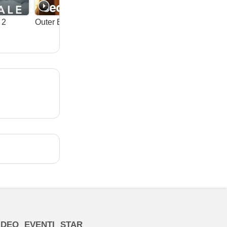
 2
Outer Banks, riassunto 2a stagione
Black Or 
Speciali
IDEO
EVENTI
STAR