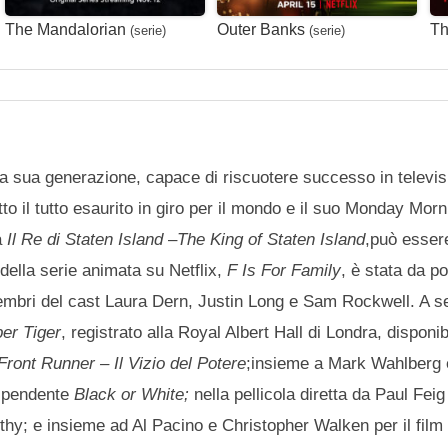
The Mandalorian
Outer Banks
Th
(serie)
(serie)
a sua generazione, capace di riscuotere successo in televis
o il tutto esaurito in giro per il mondo e il suo Monday Mor
 a
Il Re di Staten Island
–
The King of Staten Island
,può esser
della serie animata su Netflix,
F Is For Family
, è stata da p
i membri del cast Laura Dern, Justin Long e Sam Rockwell. A s
per Tiger
, registrato alla Royal Albert Hall di Londra, disponib
Front Runner – Il Vizio del Potere
;insieme a Mark Wahlberg e
dipendente
Black or White;
nella pellicola diretta da Paul Fei
hy; e insieme ad Al Pacino e Christopher Walken per il fil