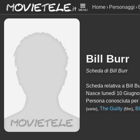
Home
Personaggi
MENU
Bill Burr
Scheda di Bill Burr
Scheda relativa a Bill Bur
Nasce lunedì 10 Giugno
Persona conosciuta per
,
The Guilty
,
Bl
(serie)
(film)